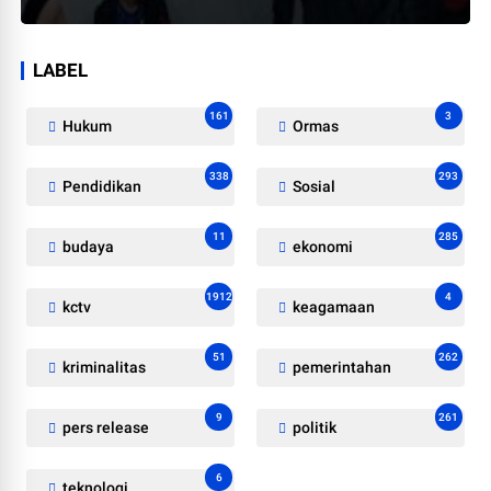
LABEL
161
3
Hukum
Ormas
338
293
Pendidikan
Sosial
11
285
budaya
ekonomi
1912
4
kctv
keagamaan
51
262
kriminalitas
pemerintahan
9
261
pers release
politik
6
teknologi