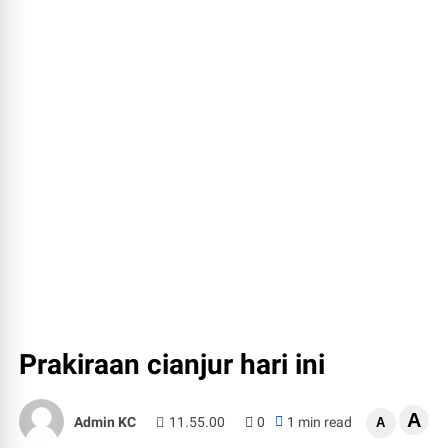
Prakiraan cianjur hari ini
A
Admin KC
11.55.00
0
1 min read
A