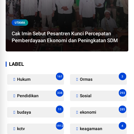
UTAMA
Cak Imin Sebut Pesantren Kunci Percepatan
Pemberdayaan Ekonomi dan Peningkatan SDM
LABEL
161
3
Hukum
Ormas
338
293
Pendidikan
Sosial
11
285
budaya
ekonomi
1912
4
kctv
keagamaan