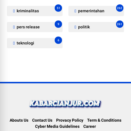
51
262
kriminalitas
pemerintahan
9
261
pers release
politik
6
teknologi
Abouts Us
Contact Us
Provacy Policy
Term & Conditions
Cyber Media Guidelines
Career