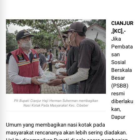
CIANJUR
,[KC],-
Jika
Pembata
san
Sosial
Berskala
Besar
(PSBB)
resmi
diberlaku
Plt Bupati Cianjur Haji Herman Suherman membagikan
Nasi Kotak Pada Masyarakat Kec. Cibeber
kan,
Dapur
Umum yang membagikan nasi kotak pada
masyarakat rencananya akan lebih sering diadakan.