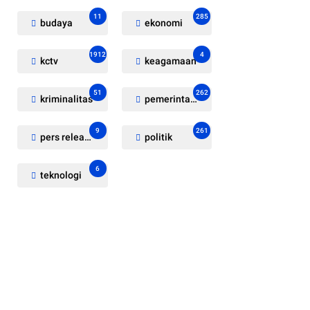
11
285
budaya
ekonomi
1912
4
kctv
keagamaan
51
262
kriminalitas
pemerintahan
9
261
pers release
politik
6
teknologi