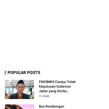
POPULAR POSTS
FKKSMKS Cianjur Tolak
Keputusan Gubernur
Jabar yang Dinilai
Merugikan Sekolah
11.35.00
Swasta
Bus Rombongan