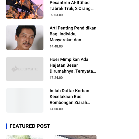
Pesantren Al-Ittihad
Tabrak Truk, 2 Orang
Meninggal Dunia
09.03.00
Arti Penting Pendidikan
Bagi Individu,
Masyarakat dan
Negara
14.48.00
Hoer Mimpikan Ada
Hajatan Besar
Dirumahnya, Ternyata
Anaknya Pulang Dalam
17.24.00
Kondisi Meninggal
Inilah Daftar Korban
Kecelakaan Bus
Rombongan Ziarah
Walisongo Pesantren
14.00.00
Al-ittihad
FEATURED POST