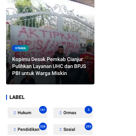
UTAMA
Kopimu Desak Pemkab Cianjur
Pulihkan Layanan UHC dan BPJS
PBI untuk Warga Miskin
LABEL
161
3
Hukum
Ormas
338
293
Pendidikan
Sosial