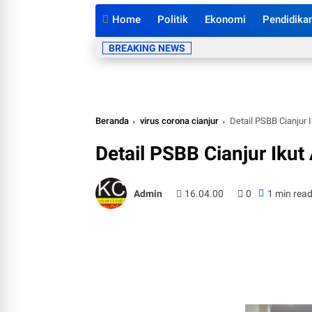
Home
Politik
Ekonomi
Pendidika
BREAKING NEWS
Beranda
virus corona cianjur
Detail PSBB Cianjur I
Detail PSBB Cianjur Ikut
Admin
16.04.00
0
1 min rea