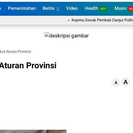
n
Pemerintahan
Berita
Video
Health
Music
HOT
N
Kopimu Desak Pemkab Cianjur Pulihkan Layan
kut Aturan Provinsi
 Aturan Provinsi
A
d
A