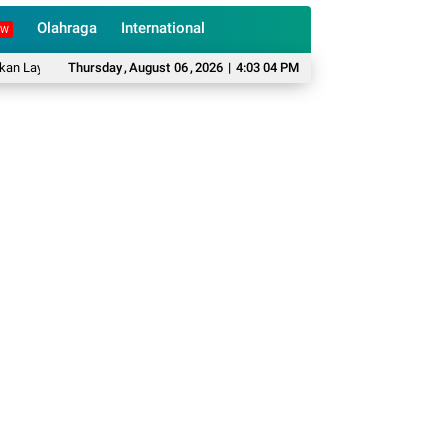
Olahraga
International
EW
an UHC dan BPJS PBI untuk Warga Miskin
Thursday
,
August
06
,
2026
|
4:03 05 PM
BKPSDM Cianjur Pastikan Belum 