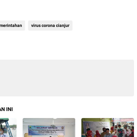
merintahan
virus corona cianjur
N INI