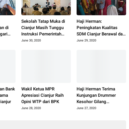
Sekolah Tatap Muka di
Haji Herman:
an di
Cianjur Masih Tunggu
Peningkatan Kualitas
gari
Instruksi Pemerintah
SDM Cianjur Berawal dari
Pusat
Keluarga
June 30, 2020
June 29, 2020
dan Bank
Wakil Ketua MPR
Haji Herman Terima
Sama
Apresiasi Cianjur Raih
Kunjungan Drummer
ianjur
Opini WTP dari BPK
Kesohor Gilang
Ramadhan
June 28, 2020
June 27, 2020