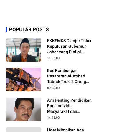
POPULAR POSTS
FKKSMKS Cianjur Tolak
Keputusan Gubernur
Jabar yang Dinilai
Merugikan Sekolah
11.35.00
Swasta
Bus Rombongan
Pesantren Al-Ittihad
Tabrak Truk, 2 Orang
Meninggal Dunia
09.03.00
Arti Penting Pendidikan
Bagi Individu,
Masyarakat dan
Negara
14.48.00
Hoer Mimpikan Ada