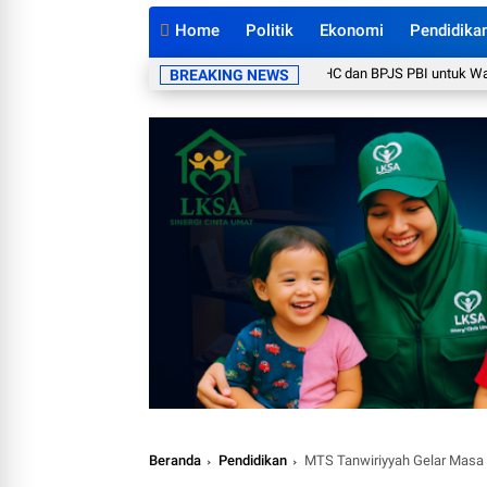
Home
Politik
Ekonomi
Pendidika
u Desak Pemkab Cianjur Pulihkan Layanan UHC dan BPJS PBI untuk Warga Mi
BREAKING NEWS
Beranda
Pendidikan
MTS Tanwiriyyah Gelar Masa