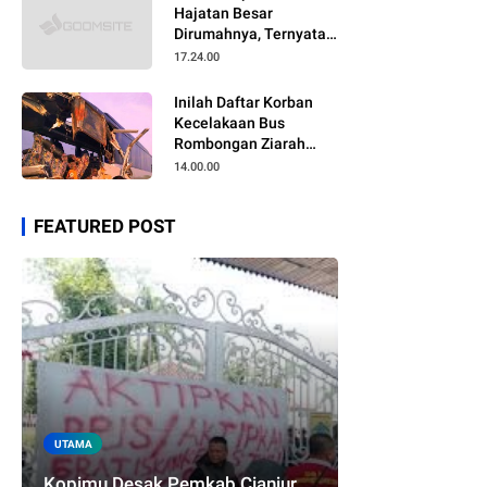
Hajatan Besar
Dirumahnya, Ternyata
Anaknya Pulang Dalam
17.24.00
Kondisi Meninggal
Inilah Daftar Korban
Kecelakaan Bus
Rombongan Ziarah
Walisongo Pesantren
14.00.00
Al-ittihad
FEATURED POST
UTAMA
Kopimu Desak Pemkab Cianjur