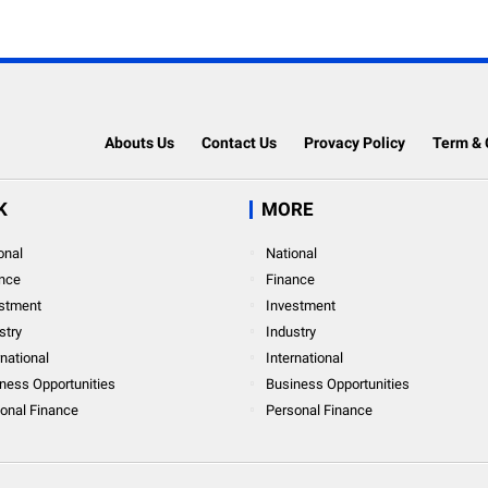
Abouts Us
Contact Us
Provacy Policy
Term & 
K
MORE
onal
National
nce
Finance
stment
Investment
stry
Industry
rnational
International
ness Opportunities
Business Opportunities
onal Finance
Personal Finance