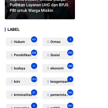
Pulihkan Layanan UHC dan BPJS
PBI untuk Warga Miskin
LABEL
161
3
Hukum
Ormas
338
293
Pendidikan
Sosial
11
285
budaya
ekonomi
1912
4
kctv
keagamaan
51
262
kriminalitas
pemerintahan
9
261
pers release
politik