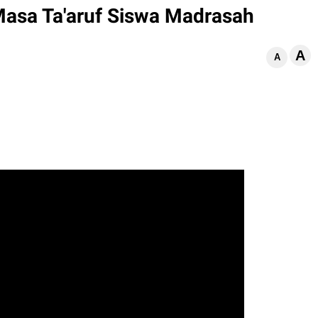
Masa Ta'aruf Siswa Madrasah
A
d
A