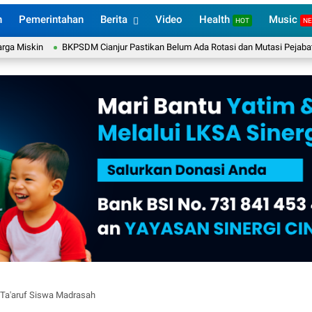
n
Pemerintahan
Berita
Video
Health
Music
HOT
N
skin
BKPSDM Cianjur Pastikan Belum Ada Rotasi dan Mutasi Pejabat Struktu
 Ta'aruf Siswa Madrasah