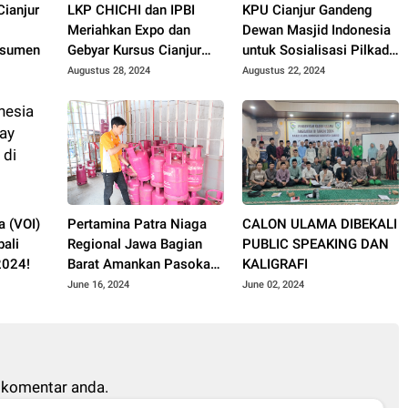
ianjur
LKP CHICHI dan IPBI
KPU Cianjur Gandeng
Meriahkan Expo dan
Dewan Masjid Indonesia
nsumen
Gebyar Kursus Cianjur
untuk Sosialisasi Pilkada
2024
2024
Augustus 28, 2024
Augustus 22, 2024
a (VOI)
Pertamina Patra Niaga
CALON ULAMA DIBEKALI
ali
Regional Jawa Bagian
PUBLIC SPEAKING DAN
2024!
Barat Amankan Pasokan
KALIGRAFI
BBM dan LPG Jelang Idul
June 16, 2024
June 02, 2024
Adha 1445 H
 komentar anda.