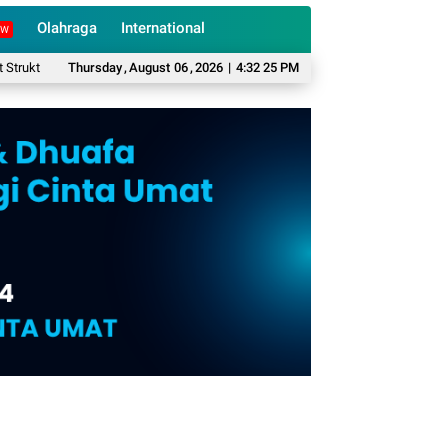
Olahraga
International
EW
ral
PAD Pariwisata Cianjur Lampaui Separuh Target, Disbudpar Genjot Pro
Thursday
,
August
06
,
2026
|
4:32 26 PM