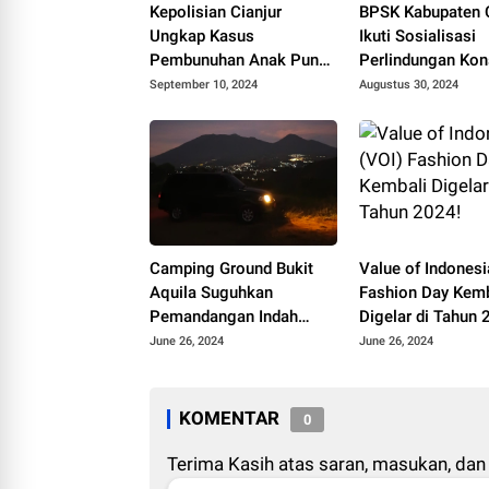
Kepolisian Cianjur
BPSK Kabupaten C
Ungkap Kasus
Ikuti Sosialisasi
Pembunuhan Anak Punk,
Perlindungan Ko
Lima Tersangka Ditahan
September 10, 2024
Augustus 30, 2024
Camping Ground Bukit
Value of Indonesi
Aquila Suguhkan
Fashion Day Kemb
Pemandangan Indah
Digelar di Tahun 
Gunung Gede-Pangrango
June 26, 2024
June 26, 2024
24 Jam
KOMENTAR
0
Terima Kasih atas saran, masukan, dan