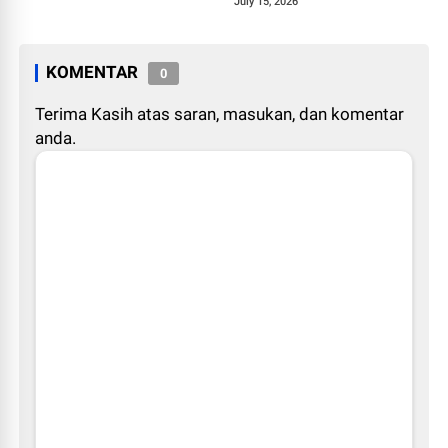
1448 H
July 15, 2026
KOMENTAR
0
Terima Kasih atas saran, masukan, dan komentar
anda.