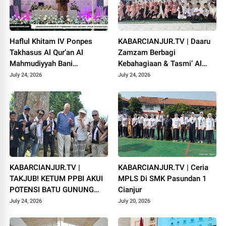
Haflul Khitam IV Ponpes
KABARCIANJUR.TV | Daaru
Takhasus Al Qur’an Al
Zamzam Berbagi
Mahmudiyyah Bani
Kebahagiaan & Tasmi’ Al
Suparman Assatinem
Qur’an Sambut Muharram
July 24, 2026
July 24, 2026
Campaka
1448 H
KABARCIANJUR.TV |
KABARCIANJUR.TV | Ceria
TAKJUB! KETUM PPBI AKUI
MPLS Di SMK Pasundan 1
POTENSI BATU GUNUNG
Cianjur
PADANG
July 24, 2026
July 20, 2026