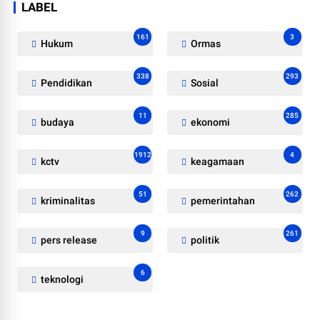
LABEL
161
3
Hukum
Ormas
338
293
Pendidikan
Sosial
11
285
budaya
ekonomi
1912
4
kctv
keagamaan
51
262
kriminalitas
pemerintahan
9
261
pers release
politik
6
teknologi