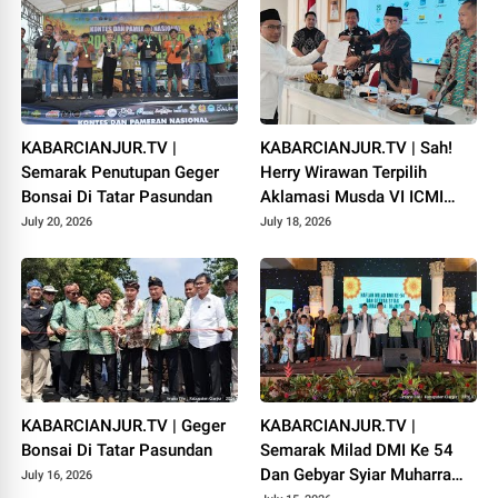
KABARCIANJUR.TV |
KABARCIANJUR.TV | Sah!
Semarak Penutupan Geger
Herry Wirawan Terpilih
Bonsai Di Tatar Pasundan
Aklamasi Musda VI ICMI
Orda Cianjur
July 20, 2026
July 18, 2026
KABARCIANJUR.TV | Geger
KABARCIANJUR.TV |
Bonsai Di Tatar Pasundan
Semarak Milad DMI Ke 54
Dan Gebyar Syiar Muharram
July 16, 2026