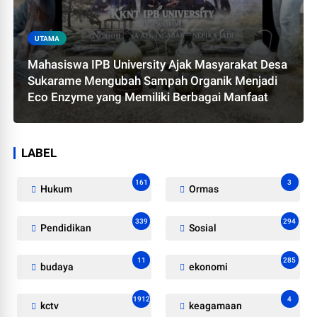
UTAMA
Mahasiswa IPB University Ajak Masyarakat Desa
Sukarame Mengubah Sampah Organik Menjadi
Eco Enzyme yang Memiliki Berbagai Manfaat
LABEL
161
3
Hukum
Ormas
339
294
Pendidikan
Sosial
11
285
budaya
ekonomi
1912
4
kctv
keagamaan