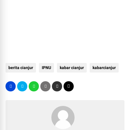
berita cianjur
IPNU
kabar cianjur
kabarcianjur