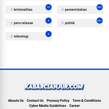
51
262
kriminalitas
pemerintahan
9
261
pers release
politik
6
teknologi
Abouts Us
Contact Us
Provacy Policy
Term & Conditions
Cyber Media Guidelines
Career