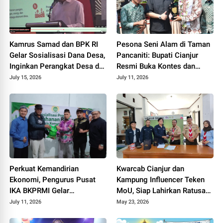
Kamrus Samad dan BPK RI
Pesona Seni Alam di Taman
Gelar Sosialisasi Dana Desa,
Pancaniti: Bupati Cianjur
Inginkan Perangkat Desa di
Resmi Buka Kontes dan
Cianjur Tidur Nyenyak Tanpa
Pameran Bonsai dan Suiseki
July 15, 2026
July 11, 2026
Terjerat Hukum
Bupati Cup
Perkuat Kemandirian
Kwarcab Cianjur dan
Ekonomi, Pengurus Pusat
Kampung Influencer Teken
IKA BKPRMI Gelar
MoU, Siap Lahirkan Ratusan
Sosialisasi Ketahanan
Kreator Konten Edukatif
July 11, 2026
May 23, 2026
Pangan di Cianjur