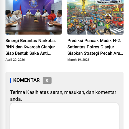
Sinergi Berantas Narkoba:
Prediksi Puncak Mudik H-2:
BNN dan Kwarcab Cianjur
Satlantas Polres Cianjur
Siap Bentuk Saka Anti
Siapkan Strategi Pecah Arus
Narkotika
ke Jalur Alternatif
April 29, 2026
March 19, 2026
KOMENTAR
0
Terima Kasih atas saran, masukan, dan komentar
anda.