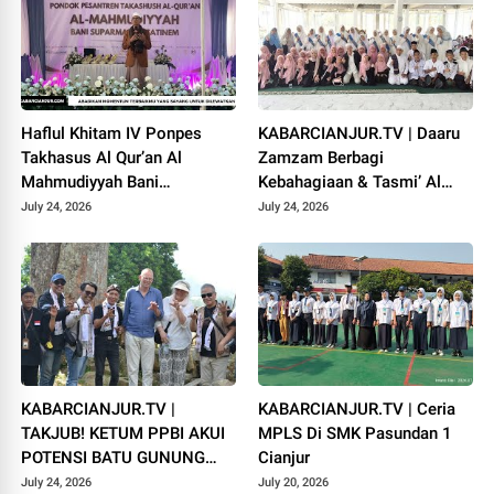
Haflul Khitam IV Ponpes
KABARCIANJUR.TV | Daaru
Takhasus Al Qur’an Al
Zamzam Berbagi
Mahmudiyyah Bani
Kebahagiaan & Tasmi’ Al
Suparman Assatinem
Qur’an Sambut Muharram
July 24, 2026
July 24, 2026
Campaka
1448 H
KABARCIANJUR.TV |
KABARCIANJUR.TV | Ceria
TAKJUB! KETUM PPBI AKUI
MPLS Di SMK Pasundan 1
POTENSI BATU GUNUNG
Cianjur
PADANG
July 24, 2026
July 20, 2026