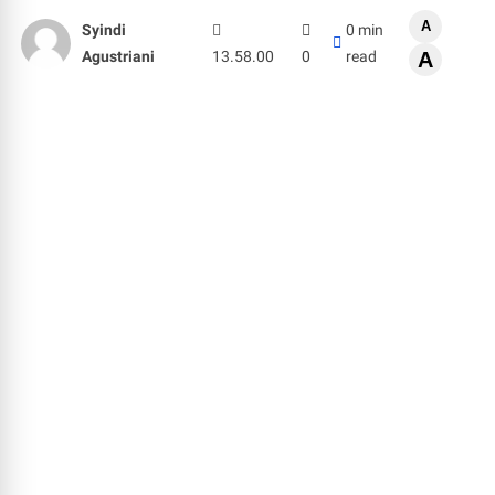
A
Syindi
0 min
Agustriani
13.58.00
0
read
A