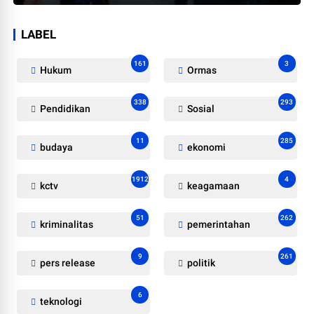
LABEL
161
3
Hukum
Ormas
338
293
Pendidikan
Sosial
11
285
budaya
ekonomi
1912
4
kctv
keagamaan
51
262
kriminalitas
pemerintahan
9
261
pers release
politik
6
teknologi