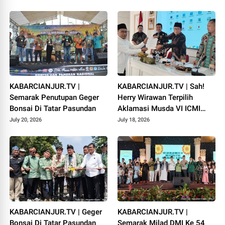
KABARCIANJUR.TV |
KABARCIANJUR.TV | Sah!
Semarak Penutupan Geger
Herry Wirawan Terpilih
Bonsai Di Tatar Pasundan
Aklamasi Musda VI ICMI
Orda Cianjur
July 20, 2026
July 18, 2026
KABARCIANJUR.TV | Geger
KABARCIANJUR.TV |
Bonsai Di Tatar Pasundan
Semarak Milad DMI Ke 54