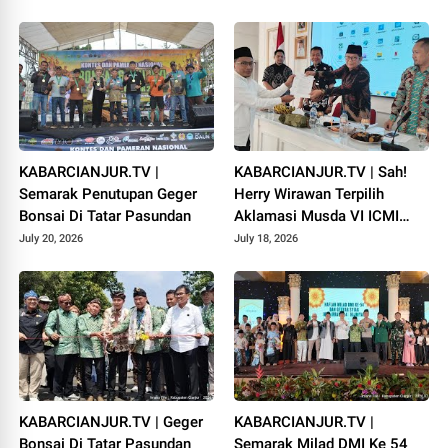
KABARCIANJUR.TV |
KABARCIANJUR.TV | Sah!
Semarak Penutupan Geger
Herry Wirawan Terpilih
Bonsai Di Tatar Pasundan
Aklamasi Musda VI ICMI
Orda Cianjur
July 20, 2026
July 18, 2026
KABARCIANJUR.TV | Geger
KABARCIANJUR.TV |
Bonsai Di Tatar Pasundan
Semarak Milad DMI Ke 54