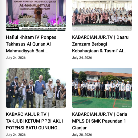
Haflul Khitam IV Ponpes
KABARCIANJUR.TV | Daaru
Takhasus Al Qur’an Al
Zamzam Berbagi
Mahmudiyyah Bani
Kebahagiaan & Tasmi’ Al
Suparman Assatinem
Qur’an Sambut Muharram
July 24, 2026
July 24, 2026
Campaka
1448 H
KABARCIANJUR.TV |
KABARCIANJUR.TV | Ceria
TAKJUB! KETUM PPBI AKUI
MPLS Di SMK Pasundan 1
POTENSI BATU GUNUNG
Cianjur
PADANG
July 24, 2026
July 20, 2026