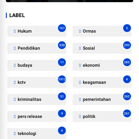
LABEL
161
3
Hukum
Ormas
338
293
Pendidikan
Sosial
11
285
budaya
ekonomi
1912
4
kctv
keagamaan
51
262
kriminalitas
pemerintahan
9
261
pers release
politik
6
teknologi