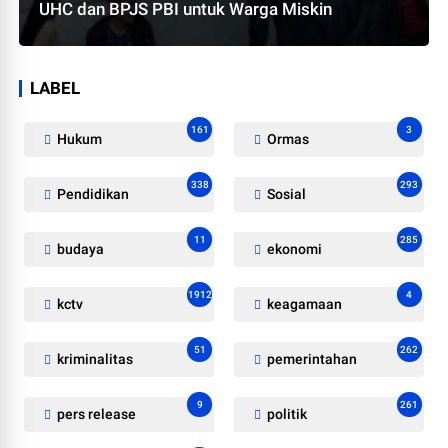
UHC dan BPJS PBI untuk Warga Miskin
LABEL
161
3
Hukum
Ormas
338
293
Pendidikan
Sosial
11
285
budaya
ekonomi
1912
4
kctv
keagamaan
51
262
kriminalitas
pemerintahan
9
261
pers release
politik