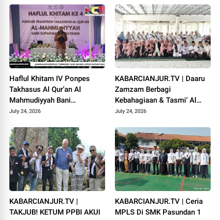
Haflul Khitam IV Ponpes
KABARCIANJUR.TV | Daaru
Takhasus Al Qur’an Al
Zamzam Berbagi
Mahmudiyyah Bani
Kebahagiaan & Tasmi’ Al
Suparman Assatinem
Qur’an Sambut Muharram
July 24, 2026
July 24, 2026
Campaka
1448 H
KABARCIANJUR.TV |
KABARCIANJUR.TV | Ceria
TAKJUB! KETUM PPBI AKUI
MPLS Di SMK Pasundan 1