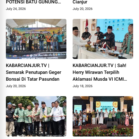
POTENSI BATU GUNUNG
Cianjur
PADANG
July 24, 2026
July 20, 2026
KABARCIANJUR.TV |
KABARCIANJUR.TV | Sah!
Semarak Penutupan Geger
Herry Wirawan Terpilih
Bonsai Di Tatar Pasundan
Aklamasi Musda VI ICMI
Orda Cianjur
July 20, 2026
July 18, 2026