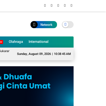
Network
Olahraga
International
EW
ame Mengubah Sampah Organik Menjadi Eco Enzyme yang Memiliki Berbagai Ma
Sunday
,
August
09
,
2026
|
10:38 46 AM