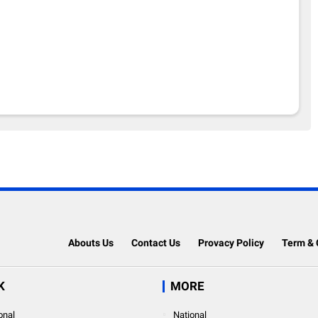
Abouts Us
Contact Us
Provacy Policy
Term & 
K
MORE
onal
National