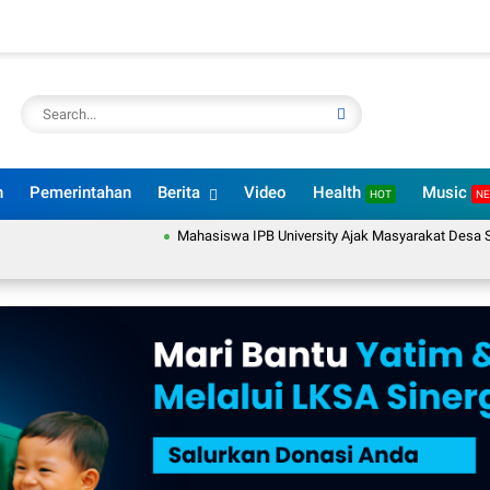
n
Pemerintahan
Berita
Video
Health
Music
HOT
N
Mahasiswa IPB University Ajak Masyarakat Desa Sukar