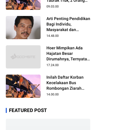
Tabrak Truk, 2 Orang
Meninggal Dunia
09.03.00
Arti Penting Pendidikan
Bagi Individu,
Masyarakat dan
Negara
14.48.00
Hoer Mimpikan Ada
Hajatan Besar
Dirumahnya, Ternyata
Anaknya Pulang Dalam
17.24.00
Kondisi Meninggal
Inilah Daftar Korban
Kecelakaan Bus
Rombongan Ziarah
Walisongo Pesantren
14.00.00
Al-ittihad
FEATURED POST