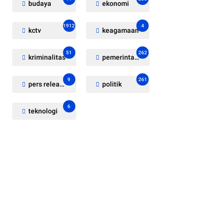
budaya
ekonomi
1912
4
kctv
keagamaan
51
262
kriminalitas
pemerintahan
9
261
pers release
politik
6
teknologi