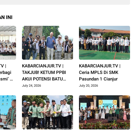
N INI
V |
KABARCIANJUR.TV |
KABARCIANJUR.TV |
rbagi
TAKJUB! KETUM PPBI
Ceria MPLS Di SMK
smi’ Al
AKUI POTENSI BATU
Pasundan 1 Cianjur
uharram
GUNUNG PADANG
July 24, 2026
July 20, 2026