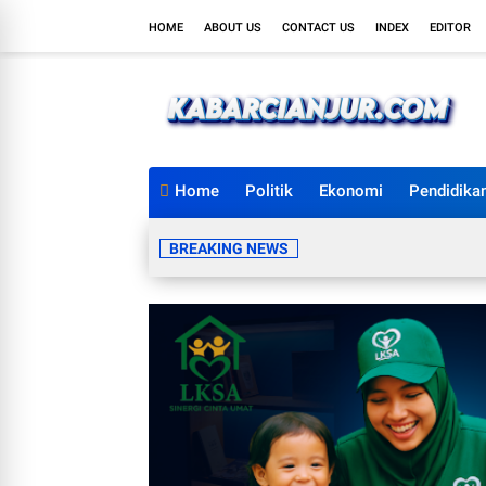
HOME
ABOUT US
CONTACT US
INDEX
EDITOR
Home
Politik
Ekonomi
Pendidika
BREAKING NEWS