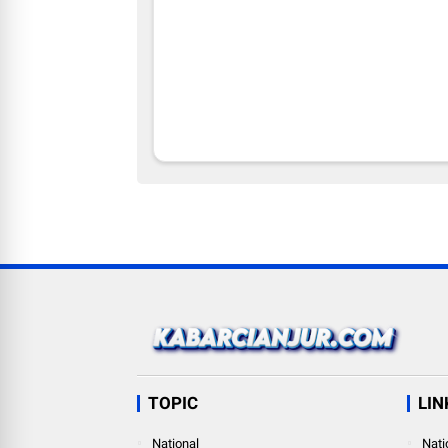
TOPIC
LIN
National
Nati