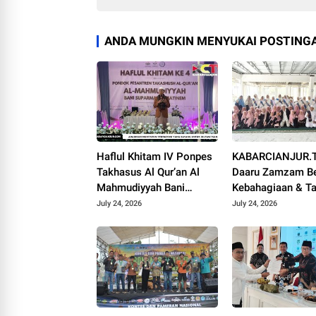
ANDA MUNGKIN MENYUKAI POSTINGA
Haflul Khitam IV Ponpes
KABARCIANJUR.T
Takhasus Al Qur’an Al
Daaru Zamzam Be
Mahmudiyyah Bani
Kebahagiaan & Ta
Suparman Assatinem
Qur’an Sambut M
July 24, 2026
July 24, 2026
Campaka
1448 H