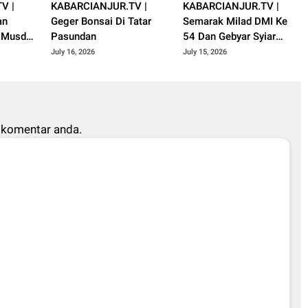
V |
KABARCIANJUR.TV |
KABARCIANJUR.TV |
an
Geger Bonsai Di Tatar
Semarak Milad DMI Ke
i Musda
Pasundan
54 Dan Gebyar Syiar
jur
Muharram 1448 H
July 16, 2026
July 15, 2026
 komentar anda.