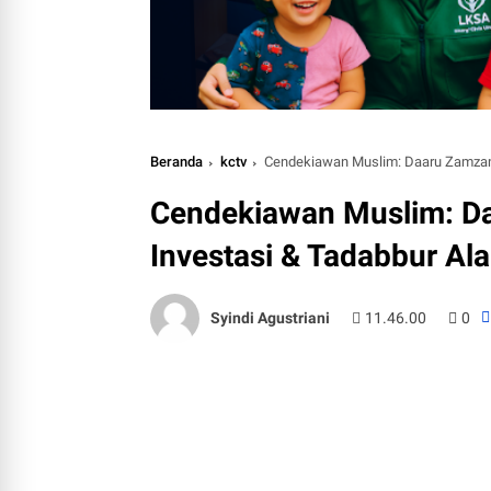
Beranda
kctv
Cendekiawan Muslim: Daaru Zamzam
Cendekiawan Muslim: D
Investasi & Tadabbur Al
Syindi Agustriani
11.46.00
0