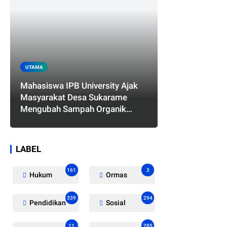
UTAMA
Mahasiswa IPB University Ajak
Masyarakat Desa Sukarame
Mengubah Sampah Organik
Menjadi Eco Enzyme yang
Memiliki Berbagai Manfaat
LABEL
161
3
Hukum
Ormas
339
294
Pendidikan
Sosial
11
285