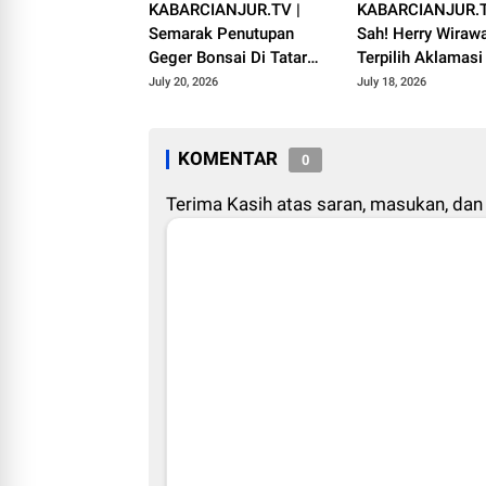
KABARCIANJUR.TV |
KABARCIANJUR.T
Semarak Penutupan
Sah! Herry Wiraw
Geger Bonsai Di Tatar
Terpilih Aklamas
Pasundan
VI ICMI Orda Cian
July 20, 2026
July 18, 2026
KOMENTAR
0
Terima Kasih atas saran, masukan, dan