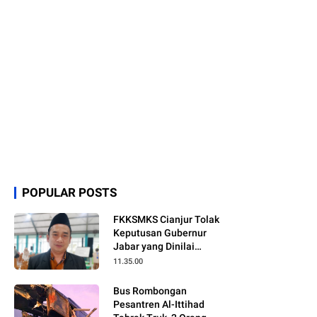
POPULAR POSTS
FKKSMKS Cianjur Tolak
Keputusan Gubernur
Jabar yang Dinilai
Merugikan Sekolah
11.35.00
Swasta
Bus Rombongan
Pesantren Al-Ittihad