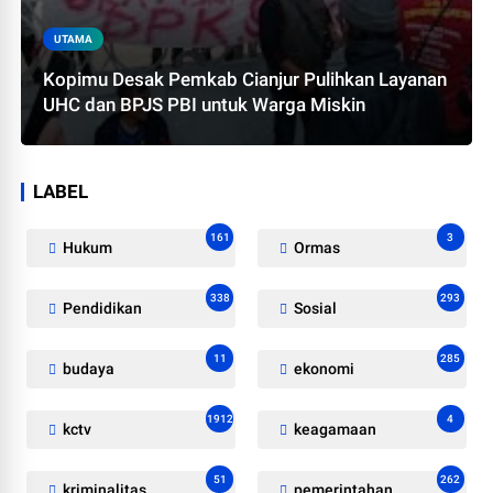
UTAMA
Kopimu Desak Pemkab Cianjur Pulihkan Layanan
UHC dan BPJS PBI untuk Warga Miskin
LABEL
161
3
Hukum
Ormas
338
293
Pendidikan
Sosial
11
285
budaya
ekonomi
1912
4
kctv
keagamaan
51
262
kriminalitas
pemerintahan