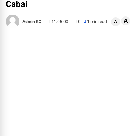
Cabai
A
Admin KC
11.05.00
0
1 min read
A