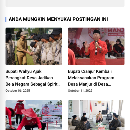
ANDA MUNGKIN MENYUKAI POSTINGAN INI
Bupati Wahyu Ajak
Bupati Cianjur Kembali
Perangkat Desa Jadikan
Melaksanakan Program
Bela Negara Sebagai Spirit
Desa Manjur di Desa
Pengabdian
Leuwikoja,Kecamatan
October 06, 2025
October 11, 2022
Mande