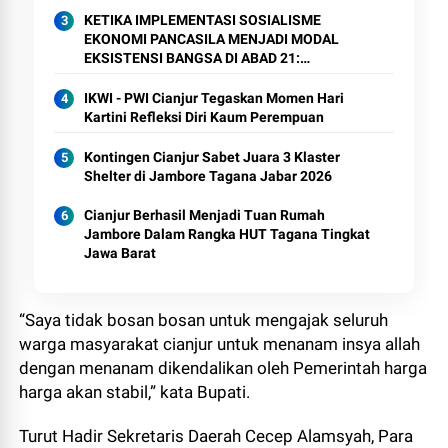
KETIKA IMPLEMENTASI SOSIALISME
EKONOMI PANCASILA MENJADI MODAL
EKSISTENSI BANGSA DI ABAD 21:
(Penguatan Ekonomi Grass Root Dalam Visi
Presiden Prabowo Menghadapi Tantangan
IKWI - PWI Cianjur Tegaskan Momen Hari
Geopolitik Dunia)
Kartini Refleksi Diri Kaum Perempuan
Kontingen Cianjur Sabet Juara 3 Klaster
Shelter di Jambore Tagana Jabar 2026
Cianjur Berhasil Menjadi Tuan Rumah
Jambore Dalam Rangka HUT Tagana Tingkat
Jawa Barat
“Saya tidak bosan bosan untuk mengajak seluruh
warga masyarakat cianjur untuk menanam insya allah
dengan menanam dikendalikan oleh Pemerintah harga
harga akan stabil,” kata Bupati.
Turut Hadir Sekretaris Daerah Cecep Alamsyah, Para