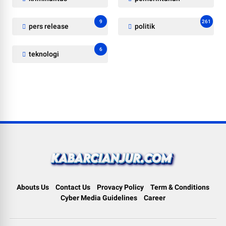
9
261
pers release
politik
6
teknologi
Abouts Us
Contact Us
Provacy Policy
Term & Conditions
Cyber Media Guidelines
Career