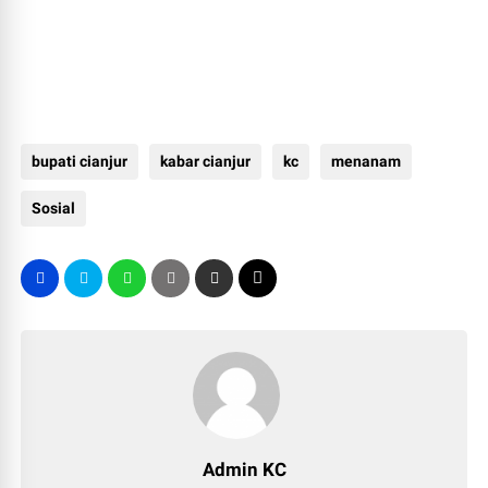
bupati cianjur
kabar cianjur
kc
menanam
Sosial
Admin KC