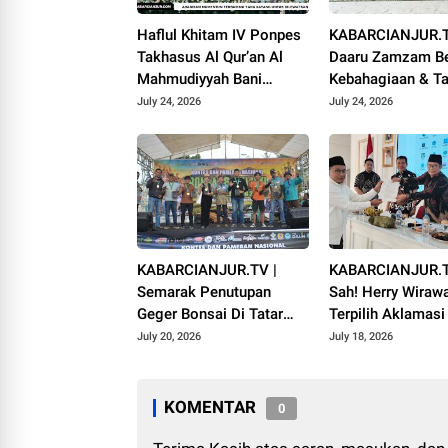
Haflul Khitam IV Ponpes
KABARCIANJUR.T
Takhasus Al Qur’an Al
Daaru Zamzam Be
Mahmudiyyah Bani
Kebahagiaan & Ta
Suparman Assatinem
Qur’an Sambut M
July 24, 2026
July 24, 2026
Campaka
1448 H
KABARCIANJUR.TV |
KABARCIANJUR.T
Semarak Penutupan
Sah! Herry Wiraw
Geger Bonsai Di Tatar
Terpilih Aklamas
Pasundan
VI ICMI Orda Cian
July 20, 2026
July 18, 2026
KOMENTAR
0