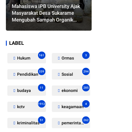
Mahasiswa IPB University Ajak
Masyarakat Desa Sukarame
Mengubah Sampah Organik
Menjadi Eco Enzyme yang
Memiliki Berbagai Manfaat
LABEL
161
3
Hukum
Ormas
339
294
Pendidikan
Sosial
11
285
budaya
ekonomi
1912
4
kctv
keagamaan
51
262
kriminalitas
pemerintahan