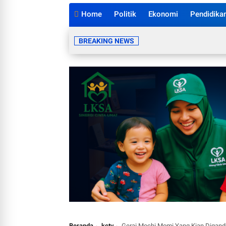
Home
Politik
Ekonomi
Pendidika
BREAKING NEWS
Beranda
kctv
Gerai Mochi Momi Yang Kian Digand