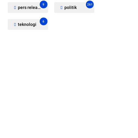
9
261
pers release
politik
6
teknologi