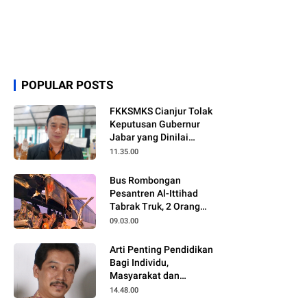
POPULAR POSTS
FKKSMKS Cianjur Tolak
Keputusan Gubernur
Jabar yang Dinilai
Merugikan Sekolah
11.35.00
Swasta
Bus Rombongan
Pesantren Al-Ittihad
Tabrak Truk, 2 Orang
Meninggal Dunia
09.03.00
Arti Penting Pendidikan
Bagi Individu,
Masyarakat dan
Negara
14.48.00