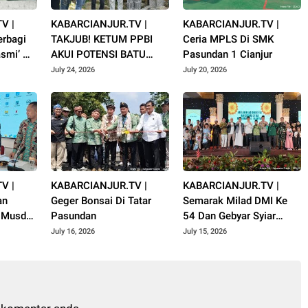
V |
KABARCIANJUR.TV |
KABARCIANJUR.TV |
rbagi
TAKJUB! KETUM PPBI
Ceria MPLS Di SMK
smi’ Al
AKUI POTENSI BATU
Pasundan 1 Cianjur
uharram
GUNUNG PADANG
July 24, 2026
July 20, 2026
V |
KABARCIANJUR.TV |
KABARCIANJUR.TV |
an
Geger Bonsai Di Tatar
Semarak Milad DMI Ke
i Musda
Pasundan
54 Dan Gebyar Syiar
jur
Muharram 1448 H
July 16, 2026
July 15, 2026