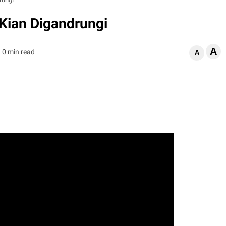
Kian Digandrungi
A
0 min read
A