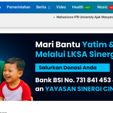
n
Pemerintahan
Berita
Video
Health
Music
HOT
N
Mahasiswa IPB University Ajak Masyarakat De
rungi