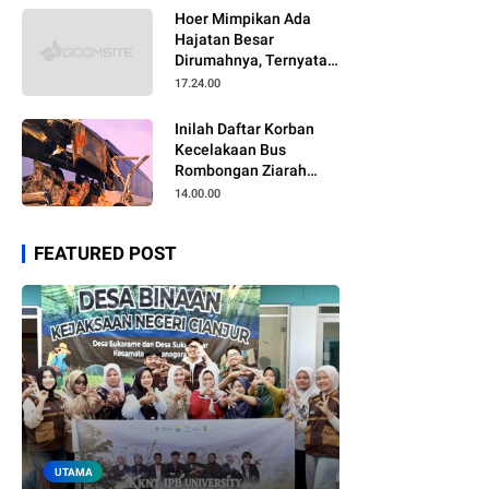
Hoer Mimpikan Ada
Hajatan Besar
Dirumahnya, Ternyata
Anaknya Pulang Dalam
17.24.00
Kondisi Meninggal
Inilah Daftar Korban
Kecelakaan Bus
Rombongan Ziarah
Walisongo Pesantren
14.00.00
Al-ittihad
FEATURED POST
UTAMA