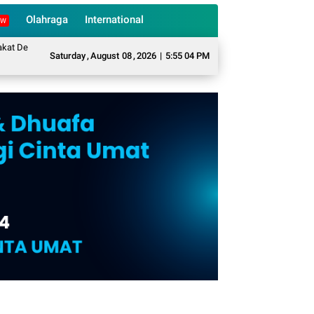
Olahraga
International
EW
sa Sukarame Mengubah Sampah Organik Menjadi Eco Enzyme yang Memiliki Be
Saturday
,
August
08
,
2026
|
5:55 05 PM