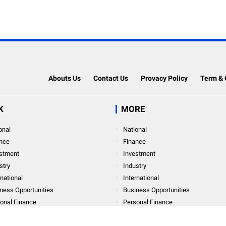
Abouts Us
Contact Us
Provacy Policy
Term & 
K
MORE
onal
National
nce
Finance
stment
Investment
stry
Industry
rnational
International
ness Opportunities
Business Opportunities
onal Finance
Personal Finance