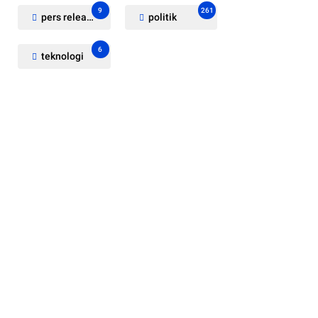
9
261
pers release
politik
6
teknologi