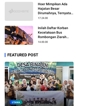
Hoer Mimpikan Ada
Hajatan Besar
Dirumahnya, Ternyata
Anaknya Pulang Dalam
17.24.00
Kondisi Meninggal
Inilah Daftar Korban
Kecelakaan Bus
Rombongan Ziarah
Walisongo Pesantren
14.00.00
Al-ittihad
FEATURED POST
UTAMA