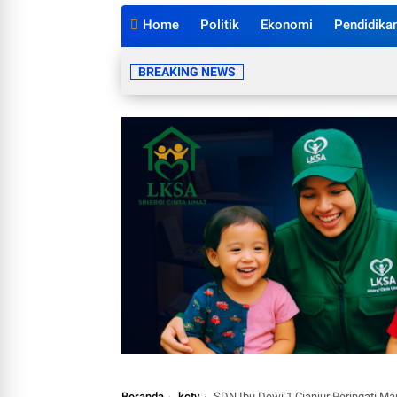
Home
Politik
Ekonomi
Pendidika
BREAKING NEWS
Beranda
kctv
SDN Ibu Dewi 1 Cianjur Peringati M