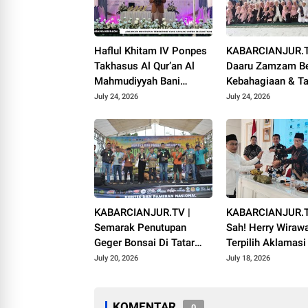
Haflul Khitam IV Ponpes
KABARCIANJUR.T
Takhasus Al Qur’an Al
Daaru Zamzam Be
Mahmudiyyah Bani
Kebahagiaan & Ta
Suparman Assatinem
Qur’an Sambut M
July 24, 2026
July 24, 2026
Campaka
1448 H
KABARCIANJUR.TV |
KABARCIANJUR.T
Semarak Penutupan
Sah! Herry Wiraw
Geger Bonsai Di Tatar
Terpilih Aklamas
Pasundan
VI ICMI Orda Cian
July 20, 2026
July 18, 2026
KOMENTAR
0