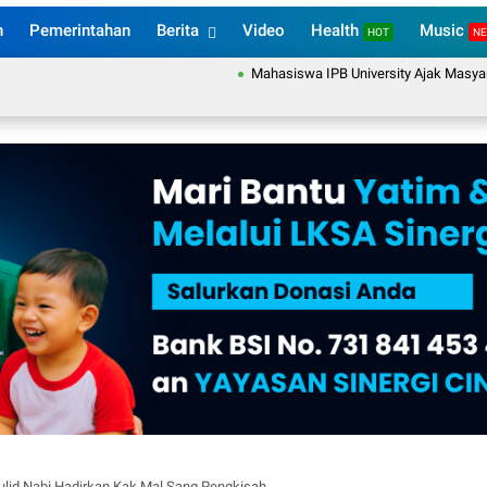
n
Pemerintahan
Berita
Video
Health
Music
HOT
N
Mahasiswa IPB University Ajak Masyarakat 
aulid Nabi Hadirkan Kak Mal Sang Pengkisah