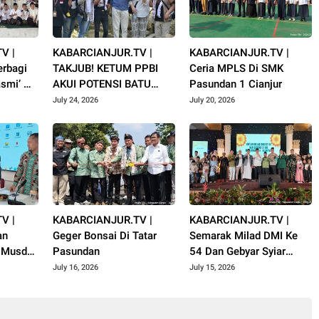
V |
KABARCIANJUR.TV |
KABARCIANJUR.TV |
rbagi
TAKJUB! KETUM PPBI
Ceria MPLS Di SMK
smi’ Al
AKUI POTENSI BATU
Pasundan 1 Cianjur
uharram
GUNUNG PADANG
July 24, 2026
July 20, 2026
V |
KABARCIANJUR.TV |
KABARCIANJUR.TV |
an
Geger Bonsai Di Tatar
Semarak Milad DMI Ke
i Musda
Pasundan
54 Dan Gebyar Syiar
jur
Muharram 1448 H
July 16, 2026
July 15, 2026