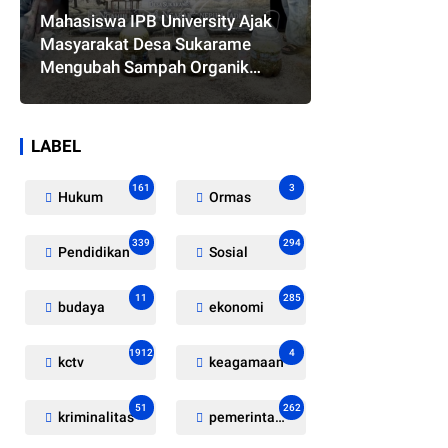
Mahasiswa IPB University Ajak
Masyarakat Desa Sukarame
Mengubah Sampah Organik
Menjadi Eco Enzyme yang
Memiliki Berbagai Manfaat
LABEL
161
3
Hukum
Ormas
339
294
Pendidikan
Sosial
11
285
budaya
ekonomi
1912
4
kctv
keagamaan
51
262
kriminalitas
pemerintahan