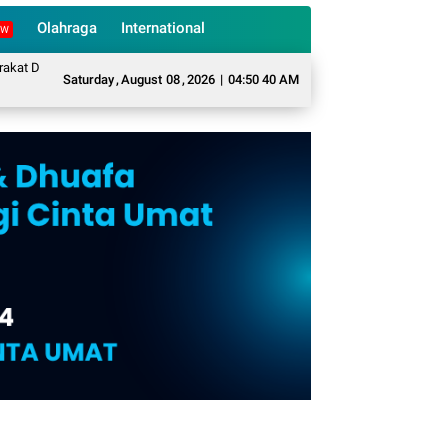
Olahraga
International
EW
Desa Sukarame Mengubah Sampah Organik Menjadi Eco Enzyme yang Memiliki B
Saturday
,
August
08
,
2026
|
04:50 40 AM