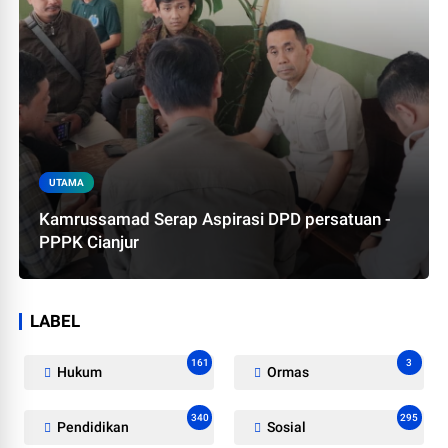
UTAMA
Kamrussamad Serap Aspirasi DPD persatuan -
PPPK Cianjur
LABEL
161
3
Hukum
Ormas
340
295
Pendidikan
Sosial