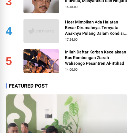
3
Individu, Masyarakat dan Negara
14.48.00
Hoer Mimpikan Ada Hajatan
4
Besar Dirumahnya, Ternyata
Anaknya Pulang Dalam Kondisi
Meninggal
17.24.00
Inilah Daftar Korban Kecelakaan
5
Bus Rombongan Ziarah
Walisongo Pesantren Al-ittihad
14.00.00
FEATURED POST