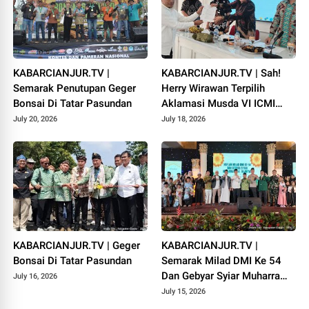
KABARCIANJUR.TV |
KABARCIANJUR.TV | Sah!
Semarak Penutupan Geger
Herry Wirawan Terpilih
Bonsai Di Tatar Pasundan
Aklamasi Musda VI ICMI
Orda Cianjur
July 20, 2026
July 18, 2026
KABARCIANJUR.TV | Geger
KABARCIANJUR.TV |
Bonsai Di Tatar Pasundan
Semarak Milad DMI Ke 54
Dan Gebyar Syiar Muharram
July 16, 2026
1448 H
July 15, 2026