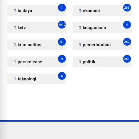
11
285
budaya
ekonomi
1912
4
kctv
keagamaan
51
262
kriminalitas
pemerintahan
9
261
pers release
politik
6
teknologi