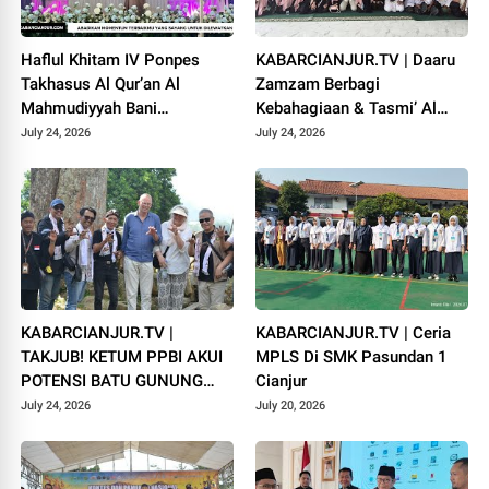
Haflul Khitam IV Ponpes
KABARCIANJUR.TV | Daaru
Takhasus Al Qur’an Al
Zamzam Berbagi
Mahmudiyyah Bani
Kebahagiaan & Tasmi’ Al
Suparman Assatinem
Qur’an Sambut Muharram
July 24, 2026
July 24, 2026
Campaka
1448 H
KABARCIANJUR.TV |
KABARCIANJUR.TV | Ceria
TAKJUB! KETUM PPBI AKUI
MPLS Di SMK Pasundan 1
POTENSI BATU GUNUNG
Cianjur
PADANG
July 24, 2026
July 20, 2026