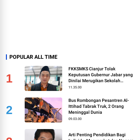
POPULAR ALL TIME
FKKSMKS Cianjur Tolak
1
Keputusan Gubernur Jabar yang
Dinilai Merugikan Sekolah
Swasta
11.35.00
Bus Rombongan Pesantren Al-
2
Ittihad Tabrak Truk, 2 Orang
Meninggal Dunia
09.03.00
Arti Penting Pendidikan Bagi