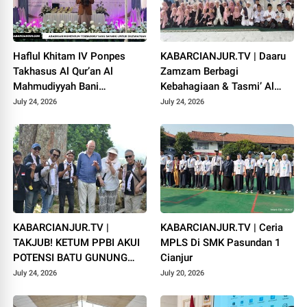
Haflul Khitam IV Ponpes
KABARCIANJUR.TV | Daaru
Takhasus Al Qur’an Al
Zamzam Berbagi
Mahmudiyyah Bani
Kebahagiaan & Tasmi’ Al
Suparman Assatinem
Qur’an Sambut Muharram
July 24, 2026
July 24, 2026
Campaka
1448 H
KABARCIANJUR.TV |
KABARCIANJUR.TV | Ceria
TAKJUB! KETUM PPBI AKUI
MPLS Di SMK Pasundan 1
POTENSI BATU GUNUNG
Cianjur
PADANG
July 24, 2026
July 20, 2026