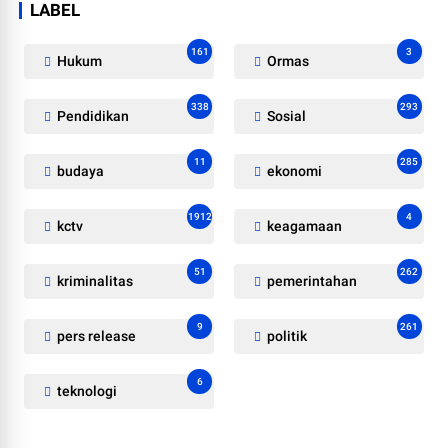
LABEL
161
3
Hukum
Ormas
338
293
Pendidikan
Sosial
11
285
budaya
ekonomi
1912
4
kctv
keagamaan
51
262
kriminalitas
pemerintahan
9
261
pers release
politik
6
teknologi