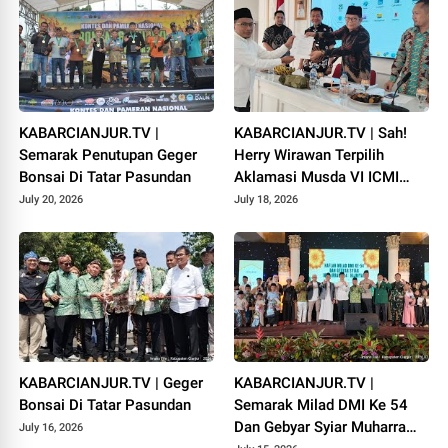
KABARCIANJUR.TV |
KABARCIANJUR.TV | Sah!
Semarak Penutupan Geger
Herry Wirawan Terpilih
Bonsai Di Tatar Pasundan
Aklamasi Musda VI ICMI
Orda Cianjur
July 20, 2026
July 18, 2026
KABARCIANJUR.TV | Geger
KABARCIANJUR.TV |
Bonsai Di Tatar Pasundan
Semarak Milad DMI Ke 54
Dan Gebyar Syiar Muharram
July 16, 2026