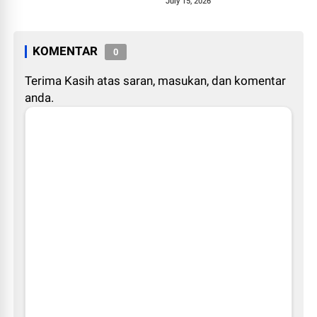
1448 H
July 15, 2026
KOMENTAR
0
Terima Kasih atas saran, masukan, dan komentar
anda.