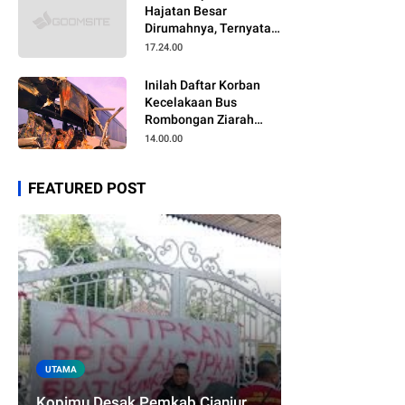
Hajatan Besar
Dirumahnya, Ternyata
Anaknya Pulang Dalam
17.24.00
Kondisi Meninggal
Inilah Daftar Korban
Kecelakaan Bus
Rombongan Ziarah
Walisongo Pesantren
14.00.00
Al-ittihad
FEATURED POST
UTAMA
Kopimu Desak Pemkab Cianjur