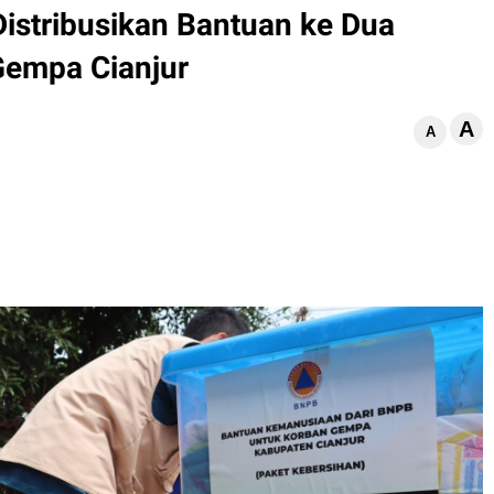
istribusikan Bantuan ke Dua
empa Cianjur
A
d
A