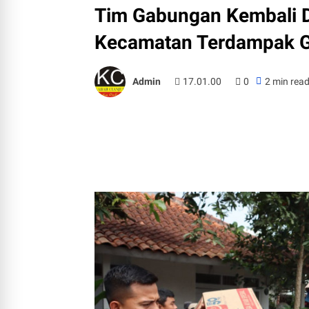
Tim Gabungan Kembali D
Kecamatan Terdampak G
Admin
17.01.00
0
2 min rea