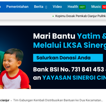
n
Pemerintahan
Berita
Video
Health
Music
HOT
N
Kopimu Desak Pemkab Cianjur Pulihkan Layana
cianjur
Tim Gabungan Kembali Distribusikan Bantuan ke Dua Kecamatan Terdampak Gempa Cianjur