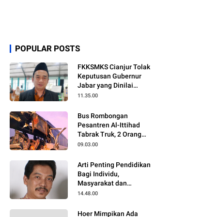
POPULAR POSTS
FKKSMKS Cianjur Tolak
Keputusan Gubernur
Jabar yang Dinilai
Merugikan Sekolah
11.35.00
Swasta
Bus Rombongan
Pesantren Al-Ittihad
Tabrak Truk, 2 Orang
Meninggal Dunia
09.03.00
Arti Penting Pendidikan
Bagi Individu,
Masyarakat dan
Negara
14.48.00
Hoer Mimpikan Ada