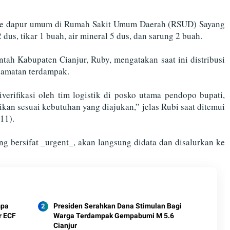
busi ke dapur umum di Rumah Sakit Umum Daerah (RSUD) Sayang
 dus, tikar 1 buah, air mineral 5 dus, dan sarung 2 buah.
tah Kabupaten Cianjur, Ruby, mengatakan saat ini distribusi
camatan terdampak.
erifikasi oleh tim logistik di posko utama pendopo bupati,
kan sesuai kebutuhan yang diajukan,” jelas Rubi saat ditemui
11).
g bersifat _urgent_, akan langsung didata dan disalurkan ke
mpa
Presiden Serahkan Dana Stimulan Bagi
r ECF
Warga Terdampak Gempabumi M 5.6
Cianjur