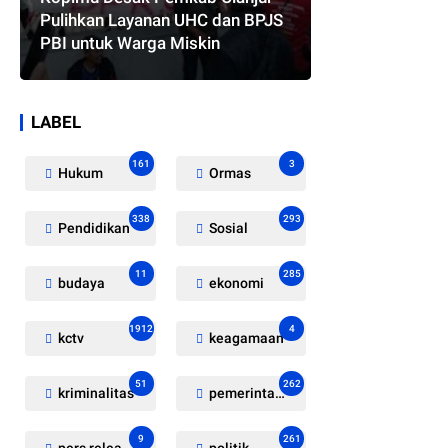
Pulihkan Layanan UHC dan BPJS
PBI untuk Warga Miskin
LABEL
161
3
Hukum
Ormas
338
293
Pendidikan
Sosial
11
285
budaya
ekonomi
1912
4
kctv
keagamaan
51
262
kriminalitas
pemerintahan
9
261
pers release
politik