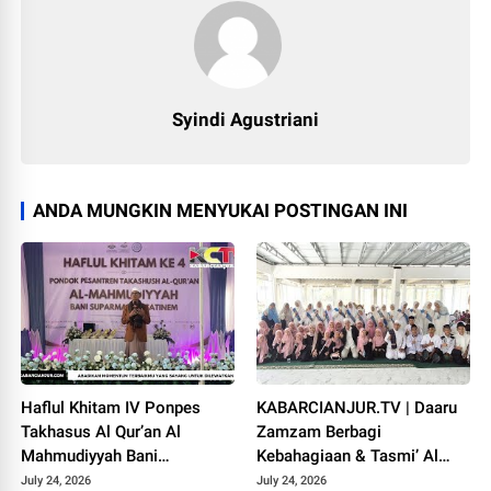
Syindi Agustriani
ANDA MUNGKIN MENYUKAI POSTINGAN INI
Haflul Khitam IV Ponpes
KABARCIANJUR.TV | Daaru
Takhasus Al Qur’an Al
Zamzam Berbagi
Mahmudiyyah Bani
Kebahagiaan & Tasmi’ Al
Suparman Assatinem
Qur’an Sambut Muharram
July 24, 2026
July 24, 2026