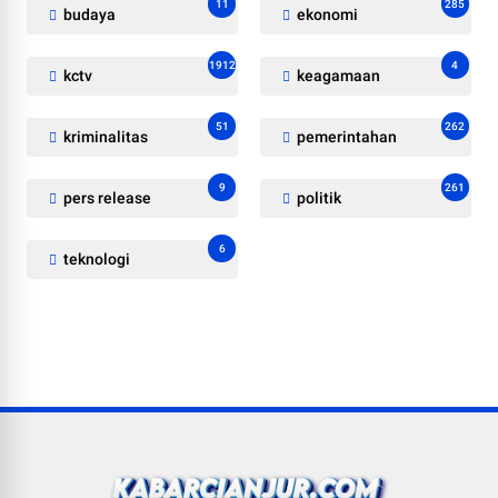
11
285
budaya
ekonomi
1912
4
kctv
keagamaan
51
262
kriminalitas
pemerintahan
9
261
pers release
politik
6
teknologi