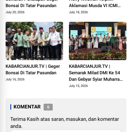
Bonsai Di Tatar Pasundan
Aklamasi Musda VI ICMI
Orda Cianjur
July 20, 2026
July 18, 2026
KABARCIANJUR.TV | Geger
KABARCIANJUR.TV |
Bonsai Di Tatar Pasundan
Semarak Milad DMI Ke 54
Dan Gebyar Syiar Muharram
July 16, 2026
1448 H
July 15, 2026
KOMENTAR
0
Terima Kasih atas saran, masukan, dan komentar
anda.