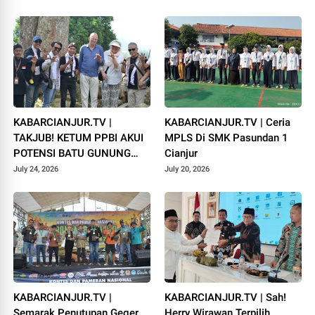
Campaka
1448 H
KABARCIANJUR.TV |
KABARCIANJUR.TV | Ceria
TAKJUB! KETUM PPBI AKUI
MPLS Di SMK Pasundan 1
POTENSI BATU GUNUNG
Cianjur
PADANG
July 24, 2026
July 20, 2026
KABARCIANJUR.TV |
KABARCIANJUR.TV | Sah!
Semarak Penutupan Geger
Herry Wirawan Terpilih