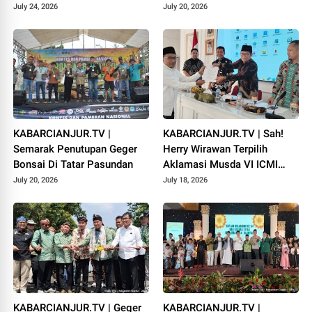
PADANG
July 24, 2026
July 20, 2026
KABARCIANJUR.TV |
KABARCIANJUR.TV | Sah!
Semarak Penutupan Geger
Herry Wirawan Terpilih
Bonsai Di Tatar Pasundan
Aklamasi Musda VI ICMI
Orda Cianjur
July 20, 2026
July 18, 2026
KABARCIANJUR.TV | Geger
KABARCIANJUR.TV |