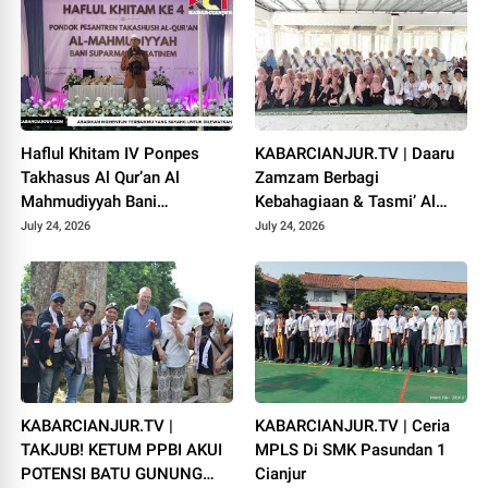
Haflul Khitam IV Ponpes
KABARCIANJUR.TV | Daaru
Takhasus Al Qur’an Al
Zamzam Berbagi
Mahmudiyyah Bani
Kebahagiaan & Tasmi’ Al
Suparman Assatinem
Qur’an Sambut Muharram
July 24, 2026
July 24, 2026
Campaka
1448 H
KABARCIANJUR.TV |
KABARCIANJUR.TV | Ceria
TAKJUB! KETUM PPBI AKUI
MPLS Di SMK Pasundan 1
POTENSI BATU GUNUNG
Cianjur