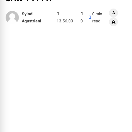
A
Syindi
0 min
Agustriani
13.56.00
0
read
A