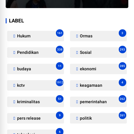
LABEL
161
3
Hukum
Ormas
338
293
Pendidikan
Sosial
11
285
budaya
ekonomi
1912
4
kctv
keagamaan
51
262
kriminalitas
pemerintahan
9
261
pers release
politik
6