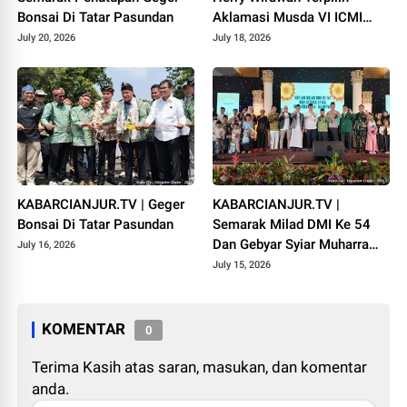
Bonsai Di Tatar Pasundan
Aklamasi Musda VI ICMI
Orda Cianjur
July 20, 2026
July 18, 2026
KABARCIANJUR.TV | Geger
KABARCIANJUR.TV |
Bonsai Di Tatar Pasundan
Semarak Milad DMI Ke 54
Dan Gebyar Syiar Muharram
July 16, 2026
1448 H
July 15, 2026
KOMENTAR
0
Terima Kasih atas saran, masukan, dan komentar
anda.