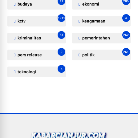
11
285
budaya
ekonomi
1912
4
kctv
keagamaan
51
262
kriminalitas
pemerintahan
9
261
pers release
politik
6
teknologi