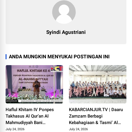
Syindi Agustriani
ANDA MUNGKIN MENYUKAI POSTINGAN INI
Haflul Khitam IV Ponpes
KABARCIANJUR.TV | Daaru
Takhasus Al Qur’an Al
Zamzam Berbagi
Mahmudiyyah Bani
Kebahagiaan & Tasmi’ Al
Suparman Assatinem
Qur’an Sambut Muharram
July 24, 2026
July 24, 2026