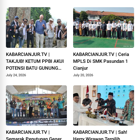
Campaka
1448 H
KABARCIANJUR.TV |
KABARCIANJUR.TV | Ceria
TAKJUB! KETUM PPBI AKUI
MPLS Di SMK Pasundan 1
POTENSI BATU GUNUNG
Cianjur
PADANG
July 24, 2026
July 20, 2026
KABARCIANJUR.TV |
KABARCIANJUR.TV | Sah!
Semarak Penutupan Geger
Herry Wirawan Terpilih