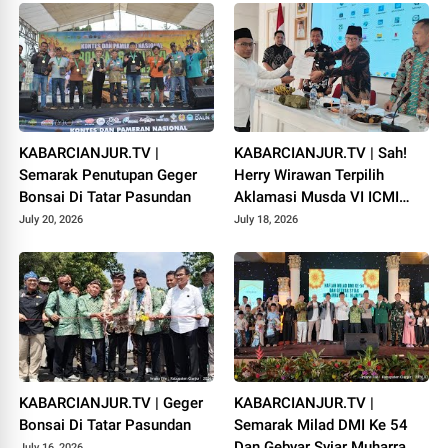
KABARCIANJUR.TV |
KABARCIANJUR.TV | Sah!
Semarak Penutupan Geger
Herry Wirawan Terpilih
Bonsai Di Tatar Pasundan
Aklamasi Musda VI ICMI
Orda Cianjur
July 20, 2026
July 18, 2026
KABARCIANJUR.TV | Geger
KABARCIANJUR.TV |
Bonsai Di Tatar Pasundan
Semarak Milad DMI Ke 54
Dan Gebyar Syiar Muharram
July 16, 2026