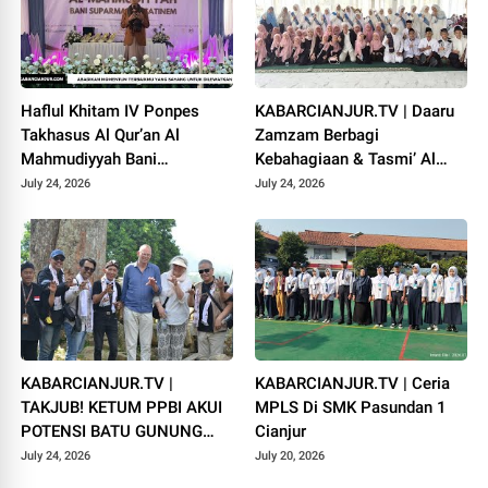
Haflul Khitam IV Ponpes
KABARCIANJUR.TV | Daaru
Takhasus Al Qur’an Al
Zamzam Berbagi
Mahmudiyyah Bani
Kebahagiaan & Tasmi’ Al
Suparman Assatinem
Qur’an Sambut Muharram
July 24, 2026
July 24, 2026
Campaka
1448 H
KABARCIANJUR.TV |
KABARCIANJUR.TV | Ceria
TAKJUB! KETUM PPBI AKUI
MPLS Di SMK Pasundan 1
POTENSI BATU GUNUNG
Cianjur
PADANG
July 24, 2026
July 20, 2026