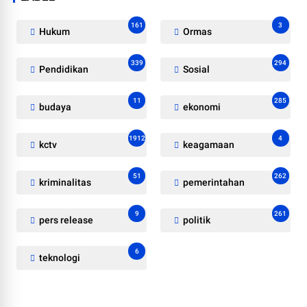
161
3
Hukum
Ormas
339
294
Pendidikan
Sosial
11
285
budaya
ekonomi
1912
4
kctv
keagamaan
51
262
kriminalitas
pemerintahan
9
261
pers release
politik
6
teknologi