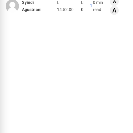
A
Syindi
0 min
Agustriani
14.52.00
0
read
A