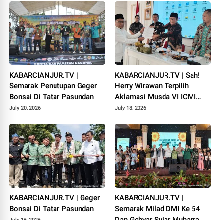
KABARCIANJUR.TV |
KABARCIANJUR.TV | Sah!
Semarak Penutupan Geger
Herry Wirawan Terpilih
Bonsai Di Tatar Pasundan
Aklamasi Musda VI ICMI
Orda Cianjur
July 20, 2026
July 18, 2026
KABARCIANJUR.TV | Geger
KABARCIANJUR.TV |
Bonsai Di Tatar Pasundan
Semarak Milad DMI Ke 54
Dan Gebyar Syiar Muharram
July 16, 2026