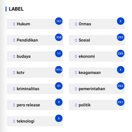
LABEL
161
3
Hukum
Ormas
338
293
Pendidikan
Sosial
11
285
budaya
ekonomi
1912
4
kctv
keagamaan
51
262
kriminalitas
pemerintahan
9
261
pers release
politik
6
teknologi