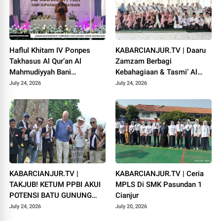
Haflul Khitam IV Ponpes
KABARCIANJUR.TV | Daaru
Takhasus Al Qur’an Al
Zamzam Berbagi
Mahmudiyyah Bani
Kebahagiaan & Tasmi’ Al
Suparman Assatinem
Qur’an Sambut Muharram
July 24, 2026
July 24, 2026
Campaka
1448 H
KABARCIANJUR.TV |
KABARCIANJUR.TV | Ceria
TAKJUB! KETUM PPBI AKUI
MPLS Di SMK Pasundan 1
POTENSI BATU GUNUNG
Cianjur
PADANG
July 24, 2026
July 20, 2026