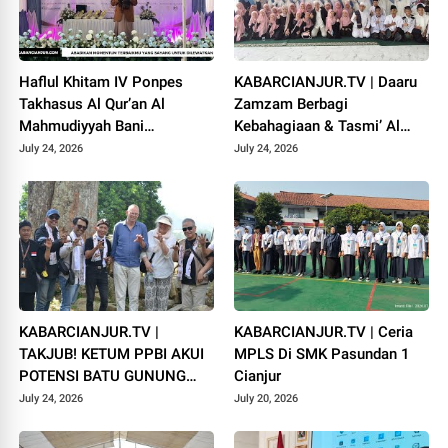
Haflul Khitam IV Ponpes
KABARCIANJUR.TV | Daaru
Takhasus Al Qur’an Al
Zamzam Berbagi
Mahmudiyyah Bani
Kebahagiaan & Tasmi’ Al
Suparman Assatinem
Qur’an Sambut Muharram
July 24, 2026
July 24, 2026
Campaka
1448 H
KABARCIANJUR.TV |
KABARCIANJUR.TV | Ceria
TAKJUB! KETUM PPBI AKUI
MPLS Di SMK Pasundan 1
POTENSI BATU GUNUNG
Cianjur
PADANG
July 24, 2026
July 20, 2026