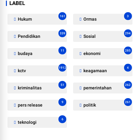
LABEL
161
3
Hukum
Ormas
339
294
Pendidikan
Sosial
11
285
budaya
ekonomi
1912
4
kctv
keagamaan
51
262
kriminalitas
pemerintahan
9
261
pers release
politik
6
teknologi