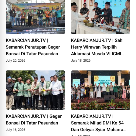
KABARCIANJUR.TV |
KABARCIANJUR.TV | Sah!
Semarak Penutupan Geger
Herry Wirawan Terpilih
Bonsai Di Tatar Pasundan
Aklamasi Musda VI ICMI
Orda Cianjur
July 20, 2026
July 18, 2026
KABARCIANJUR.TV | Geger
KABARCIANJUR.TV |
Bonsai Di Tatar Pasundan
Semarak Milad DMI Ke 54
Dan Gebyar Syiar Muharram
July 16, 2026