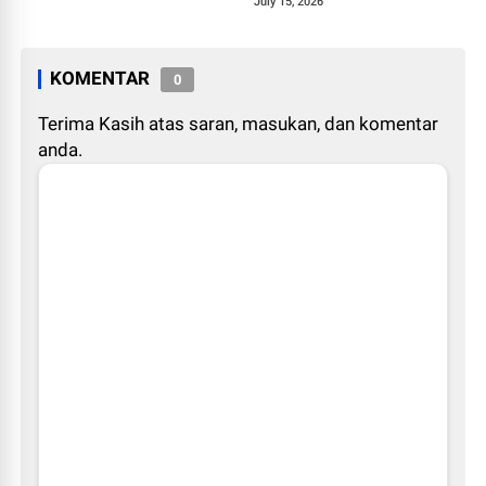
1448 H
July 15, 2026
KOMENTAR
0
Terima Kasih atas saran, masukan, dan komentar
anda.