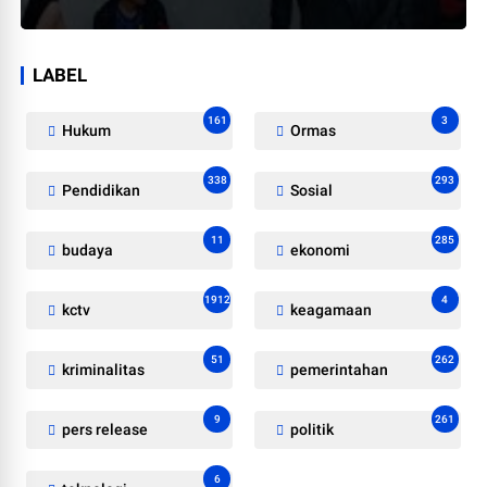
LABEL
161
3
Hukum
Ormas
338
293
Pendidikan
Sosial
11
285
budaya
ekonomi
1912
4
kctv
keagamaan
51
262
kriminalitas
pemerintahan
9
261
pers release
politik
6