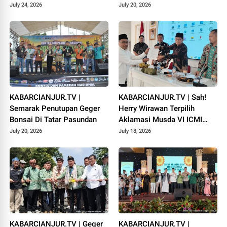
PADANG
July 24, 2026
July 20, 2026
KABARCIANJUR.TV |
KABARCIANJUR.TV | Sah!
Semarak Penutupan Geger
Herry Wirawan Terpilih
Bonsai Di Tatar Pasundan
Aklamasi Musda VI ICMI
Orda Cianjur
July 20, 2026
July 18, 2026
KABARCIANJUR.TV | Geger
KABARCIANJUR.TV |