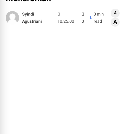
A
Syindi
0 min
Agustriani
10.25.00
0
read
A