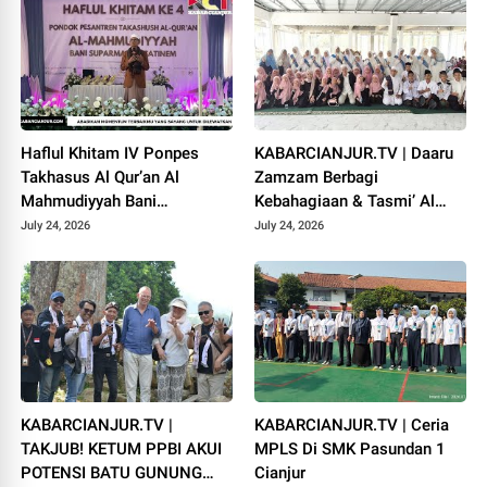
Haflul Khitam IV Ponpes
KABARCIANJUR.TV | Daaru
Takhasus Al Qur’an Al
Zamzam Berbagi
Mahmudiyyah Bani
Kebahagiaan & Tasmi’ Al
Suparman Assatinem
Qur’an Sambut Muharram
July 24, 2026
July 24, 2026
Campaka
1448 H
KABARCIANJUR.TV |
KABARCIANJUR.TV | Ceria
TAKJUB! KETUM PPBI AKUI
MPLS Di SMK Pasundan 1
POTENSI BATU GUNUNG
Cianjur