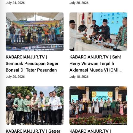
PADANG
July 24, 2026
July 20, 2026
KABARCIANJUR.TV |
KABARCIANJUR.TV | Sah!
Semarak Penutupan Geger
Herry Wirawan Terpilih
Bonsai Di Tatar Pasundan
Aklamasi Musda VI ICMI
Orda Cianjur
July 20, 2026
July 18, 2026
KABARCIANJUR.TV | Geger
KABARCIANJUR.TV |