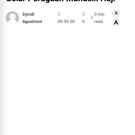
A
Syindi
0 min
Agustriani
09.59.00
0
read
A