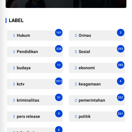
LABEL
161
3
Hukum
Ormas
338
293
Pendidikan
Sosial
11
285
budaya
ekonomi
1912
4
kctv
keagamaan
51
262
kriminalitas
pemerintahan
9
261
pers release
politik
6