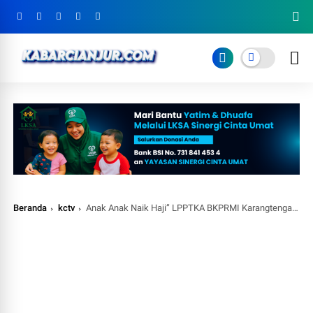
Beranda
kctv
Anak Anak Naik Haji” LPPTKA BKPRMI Karangtengah & Mande Gelar Peragaan Manasik Haji