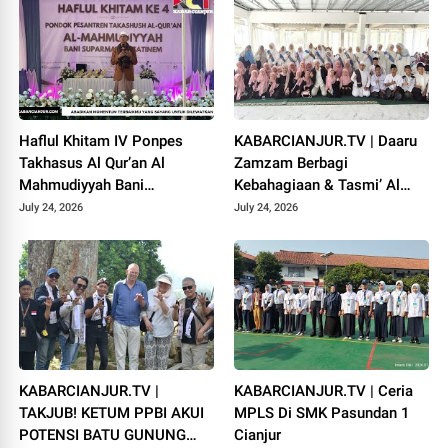
Haflul Khitam IV Ponpes
KABARCIANJUR.TV | Daaru
Takhasus Al Qur’an Al
Zamzam Berbagi
Mahmudiyyah Bani
Kebahagiaan & Tasmi’ Al
Suparman Assatinem
Qur’an Sambut Muharram
July 24, 2026
July 24, 2026
Campaka
1448 H
KABARCIANJUR.TV |
KABARCIANJUR.TV | Ceria
TAKJUB! KETUM PPBI AKUI
MPLS Di SMK Pasundan 1
POTENSI BATU GUNUNG
Cianjur