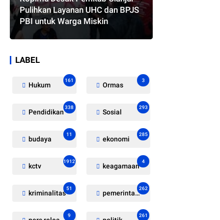
Pulihkan Layanan UHC dan BPJS
PBI untuk Warga Miskin
LABEL
161
3
Hukum
Ormas
338
293
Pendidikan
Sosial
11
285
budaya
ekonomi
1912
4
kctv
keagamaan
51
262
kriminalitas
pemerintahan
9
261
pers release
politik