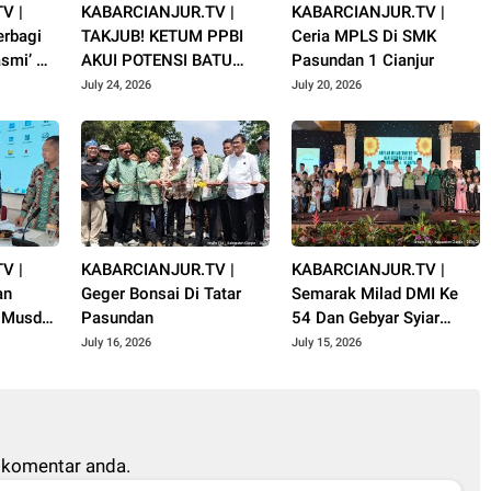
V |
KABARCIANJUR.TV |
KABARCIANJUR.TV |
rbagi
TAKJUB! KETUM PPBI
Ceria MPLS Di SMK
smi’ Al
AKUI POTENSI BATU
Pasundan 1 Cianjur
uharram
GUNUNG PADANG
July 24, 2026
July 20, 2026
V |
KABARCIANJUR.TV |
KABARCIANJUR.TV |
an
Geger Bonsai Di Tatar
Semarak Milad DMI Ke
i Musda
Pasundan
54 Dan Gebyar Syiar
jur
Muharram 1448 H
July 16, 2026
July 15, 2026
 komentar anda.