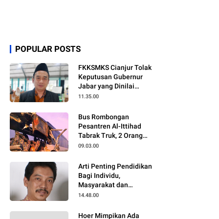
POPULAR POSTS
FKKSMKS Cianjur Tolak
Keputusan Gubernur
Jabar yang Dinilai
Merugikan Sekolah
11.35.00
Swasta
Bus Rombongan
Pesantren Al-Ittihad
Tabrak Truk, 2 Orang
Meninggal Dunia
09.03.00
Arti Penting Pendidikan
Bagi Individu,
Masyarakat dan
Negara
14.48.00
Hoer Mimpikan Ada