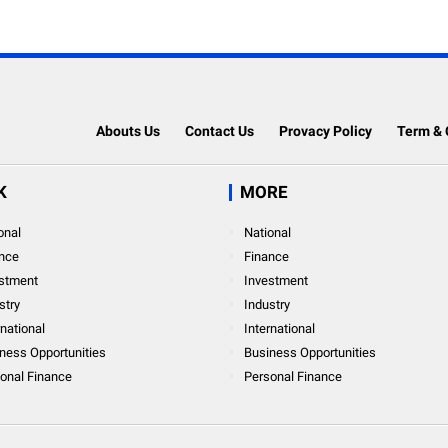
Abouts Us
Contact Us
Provacy Policy
Term & 
K
MORE
onal
National
nce
Finance
stment
Investment
stry
Industry
rnational
International
ness Opportunities
Business Opportunities
onal Finance
Personal Finance