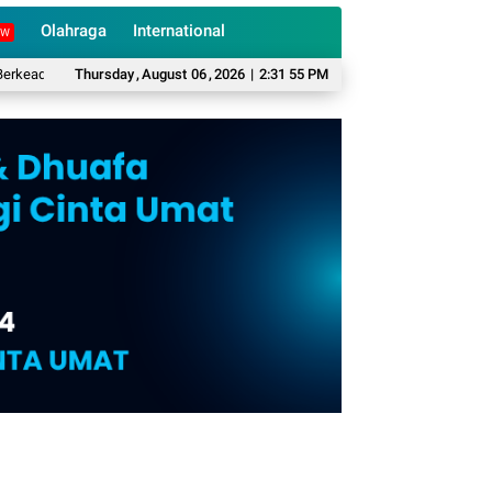
Olahraga
International
EW
lan hingga Wilayah Selatan
Thursday
,
August
06
Kopimu Desak Pemkab Cianjur Pulihkan Layan
,
2026
|
2:31 55 PM