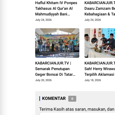
Haflul Khitam IV Ponpes
KABARCIANJUR.T
Takhasus Al Qur’an Al
Daaru Zamzam Be
Mahmudiyyah Bani
Kebahagiaan & Ta
Suparman Assatinem
Qur’an Sambut M
July 24, 2026
July 24, 2026
Campaka
1448 H
KABARCIANJUR.TV |
KABARCIANJUR.T
Semarak Penutupan
Sah! Herry Wiraw
Geger Bonsai Di Tatar
Terpilih Aklamas
Pasundan
VI ICMI Orda Cian
July 20, 2026
July 18, 2026
KOMENTAR
0
Terima Kasih atas saran, masukan, dan