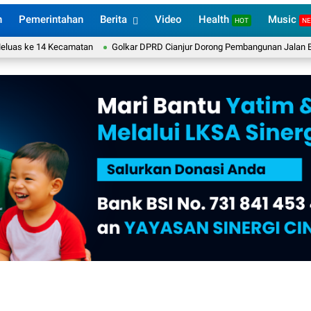
n
Pemerintahan
Berita
Video
Health
Music
HOT
N
s ke 14 Kecamatan
Golkar DPRD Cianjur Dorong Pembangunan Jalan Berkeadi