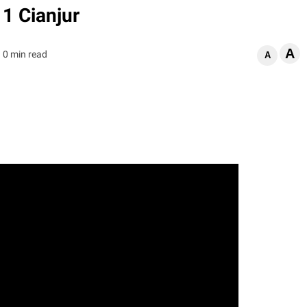
1 Cianjur
A
0 min read
A