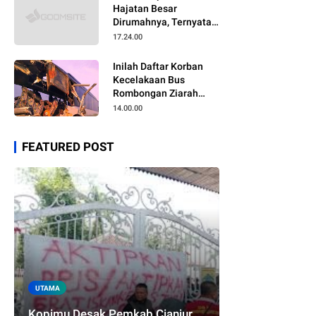
Hajatan Besar
Dirumahnya, Ternyata
Anaknya Pulang Dalam
17.24.00
Kondisi Meninggal
Inilah Daftar Korban
Kecelakaan Bus
Rombongan Ziarah
Walisongo Pesantren
14.00.00
Al-ittihad
FEATURED POST
UTAMA
Kopimu Desak Pemkab Cianjur