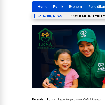
Home
Politik
Ekonomi
Pendidika
PMI Cianjur Intensif Salurkan Air Bersih, Krisis Air Mulai Melua
BREAKING NEWS
Beranda
kctv
Ekspo Karya Siswa MAN 1 Cianjur