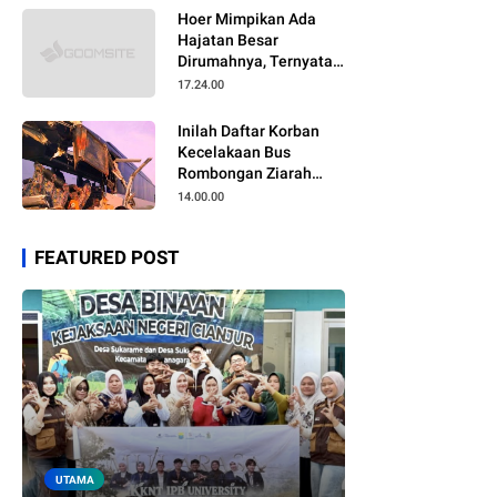
Hoer Mimpikan Ada
Hajatan Besar
Dirumahnya, Ternyata
Anaknya Pulang Dalam
17.24.00
Kondisi Meninggal
Inilah Daftar Korban
Kecelakaan Bus
Rombongan Ziarah
Walisongo Pesantren
14.00.00
Al-ittihad
FEATURED POST
UTAMA