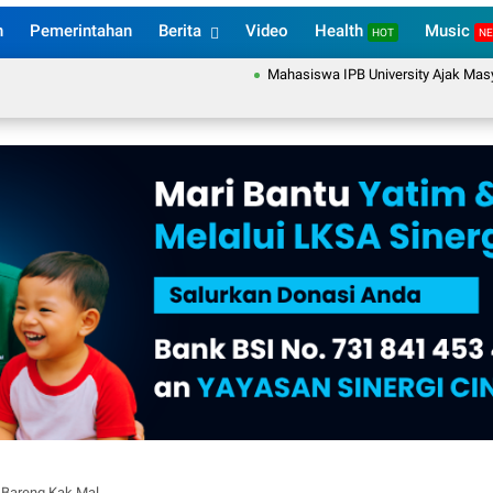
n
Pemerintahan
Berita
Video
Health
Music
HOT
N
Mahasiswa IPB University Ajak Masyaraka
 Bareng Kak Mal