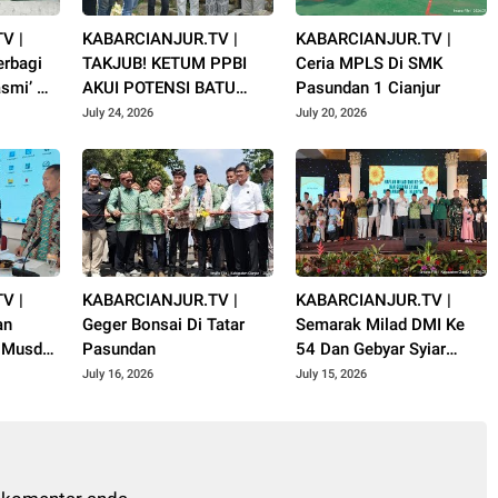
V |
KABARCIANJUR.TV |
KABARCIANJUR.TV |
rbagi
TAKJUB! KETUM PPBI
Ceria MPLS Di SMK
smi’ Al
AKUI POTENSI BATU
Pasundan 1 Cianjur
uharram
GUNUNG PADANG
July 24, 2026
July 20, 2026
V |
KABARCIANJUR.TV |
KABARCIANJUR.TV |
an
Geger Bonsai Di Tatar
Semarak Milad DMI Ke
i Musda
Pasundan
54 Dan Gebyar Syiar
jur
Muharram 1448 H
July 16, 2026
July 15, 2026