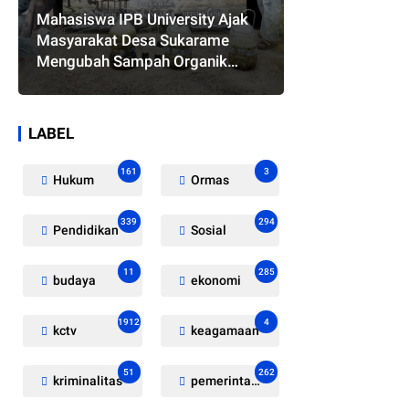
Mahasiswa IPB University Ajak
Masyarakat Desa Sukarame
Mengubah Sampah Organik
Menjadi Eco Enzyme yang
Memiliki Berbagai Manfaat
LABEL
161
3
Hukum
Ormas
339
294
Pendidikan
Sosial
11
285
budaya
ekonomi
1912
4
kctv
keagamaan
51
262
kriminalitas
pemerintahan