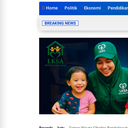
Home
Politik
Ekonomi
Pendidika
BREAKING NEWS
Beranda
kctv
Taman Wisata Cibodas Bersholawat