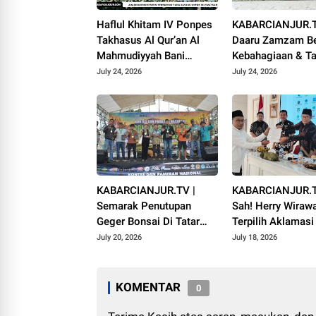
Haflul Khitam IV Ponpes
KABARCIANJUR.T
Takhasus Al Qur’an Al
Daaru Zamzam Be
Mahmudiyyah Bani
Kebahagiaan & Ta
Suparman Assatinem
Qur’an Sambut M
July 24, 2026
July 24, 2026
Campaka
1448 H
KABARCIANJUR.TV |
KABARCIANJUR.T
Semarak Penutupan
Sah! Herry Wiraw
Geger Bonsai Di Tatar
Terpilih Aklamas
Pasundan
VI ICMI Orda Cian
July 20, 2026
July 18, 2026
KOMENTAR
0