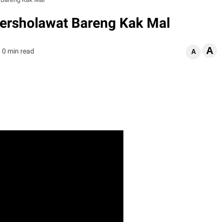
ersholawat Bareng Kak Mal
A
0 min read
A