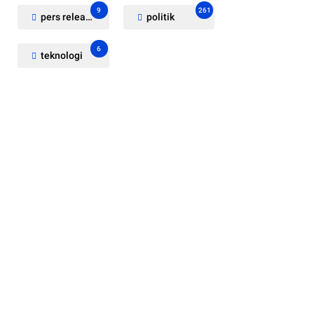
9
261
pers release
politik
6
teknologi