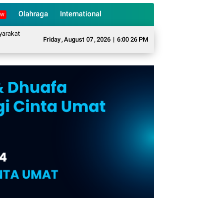
Olahraga
International
EW
t Desa Sukarame Mengubah Sampah Organik Menjadi Eco Enzyme yang Memilik
Friday
,
August
07
,
2026
|
6:00 27 PM