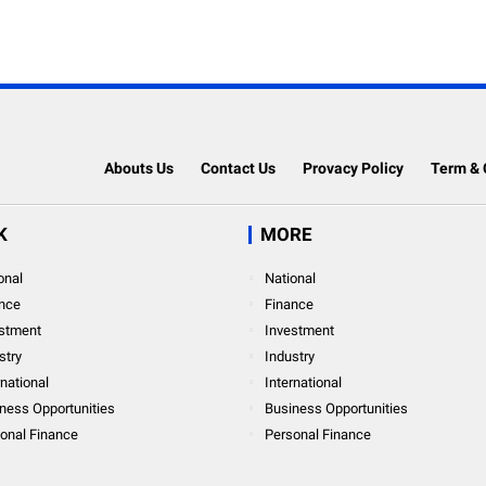
Abouts Us
Contact Us
Provacy Policy
Term & 
K
MORE
onal
National
nce
Finance
stment
Investment
stry
Industry
rnational
International
ness Opportunities
Business Opportunities
onal Finance
Personal Finance