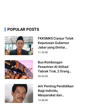
POPULAR POSTS
FKKSMKS Cianjur Tolak
Keputusan Gubernur
Jabar yang Dinilai
Merugikan Sekolah
11.35.00
Swasta
Bus Rombongan
Pesantren Al-Ittihad
Tabrak Truk, 2 Orang
Meninggal Dunia
09.03.00
Arti Penting Pendidikan
Bagi Individu,
Masyarakat dan
Negara
14.48.00