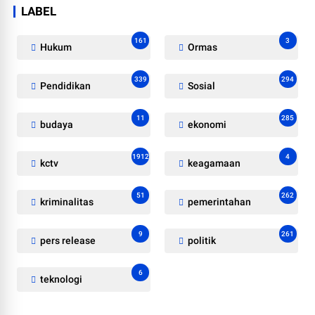
LABEL
161
3
Hukum
Ormas
339
294
Pendidikan
Sosial
11
285
budaya
ekonomi
1912
4
kctv
keagamaan
51
262
kriminalitas
pemerintahan
9
261
pers release
politik
6
teknologi