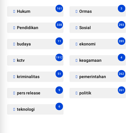
161
3
Hukum
Ormas
338
293
Pendidikan
Sosial
11
285
budaya
ekonomi
1912
4
kctv
keagamaan
51
262
kriminalitas
pemerintahan
9
261
pers release
politik
6
teknologi