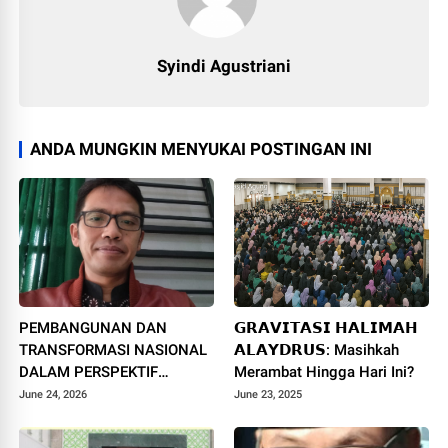
Syindi Agustriani
ANDA MUNGKIN MENYUKAI POSTINGAN INI
PEMBANGUNAN DAN
𝗚𝗥𝗔𝗩𝗜𝗧𝗔𝗦𝗜 𝗛𝗔𝗟𝗜𝗠𝗔𝗛
TRANSFORMASI NASIONAL
𝗔𝗟𝗔𝗬𝗗𝗥𝗨𝗦: Masihkah
DALAM PERSPEKTIF
Merambat Hingga Hari Ini?
AJARAN ISLAM: Studi Kritis
June 24, 2026
June 23, 2025
Terhadap Buku Strategi
Transformasi Bangsa Karya