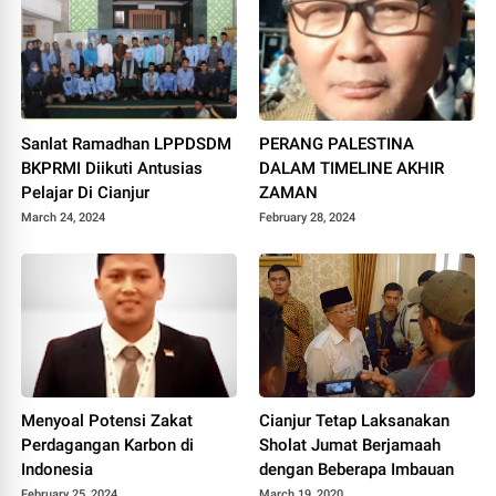
Prabowo Subianto Menurut
Nilai-nilai Maqashid Syariah
Sanlat Ramadhan LPPDSDM
PERANG PALESTINA
BKPRMI Diikuti Antusias
DALAM TIMELINE AKHIR
Pelajar Di Cianjur
ZAMAN
March 24, 2024
February 28, 2024
Menyoal Potensi Zakat
Cianjur Tetap Laksanakan
Perdagangan Karbon di
Sholat Jumat Berjamaah
Indonesia
dengan Beberapa Imbauan
February 25, 2024
March 19, 2020