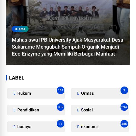
UTAMA
Mahasiswa IPB University Ajak Masyarakat Desa
Sukarame Mengubah Sampah Organik Menjadi
Eco Enzyme yang Memiliki Berbagai Manfaat
LABEL
161
3
Hukum
Ormas
339
294
Pendidikan
Sosial
11
285
budaya
ekonomi