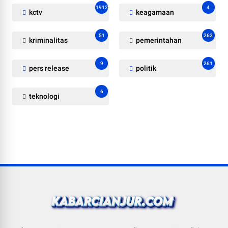
1912
4
kctv
keagamaan
51
262
kriminalitas
pemerintahan
9
261
pers release
politik
6
teknologi