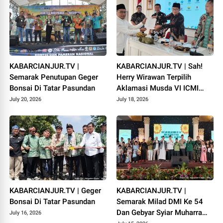
KABARCIANJUR.TV |
KABARCIANJUR.TV | Sah!
Semarak Penutupan Geger
Herry Wirawan Terpilih
Bonsai Di Tatar Pasundan
Aklamasi Musda VI ICMI
Orda Cianjur
July 20, 2026
July 18, 2026
KABARCIANJUR.TV | Geger
KABARCIANJUR.TV |
Bonsai Di Tatar Pasundan
Semarak Milad DMI Ke 54
Dan Gebyar Syiar Muharram
July 16, 2026