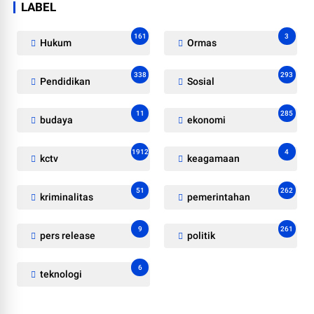
LABEL
161
3
Hukum
Ormas
338
293
Pendidikan
Sosial
11
285
budaya
ekonomi
1912
4
kctv
keagamaan
51
262
kriminalitas
pemerintahan
9
261
pers release
politik
6
teknologi