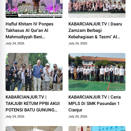
Haflul Khitam IV Ponpes
KABARCIANJUR.TV | Daaru
Takhasus Al Qur’an Al
Zamzam Berbagi
Mahmudiyyah Bani
Kebahagiaan & Tasmi’ Al
Suparman Assatinem
Qur’an Sambut Muharram
July 24, 2026
July 24, 2026
Campaka
1448 H
KABARCIANJUR.TV |
KABARCIANJUR.TV | Ceria
TAKJUB! KETUM PPBI AKUI
MPLS Di SMK Pasundan 1
POTENSI BATU GUNUNG
Cianjur
PADANG
July 24, 2026
July 20, 2026