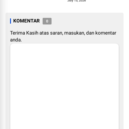
1448 H
July 15, 2026
KOMENTAR
0
Terima Kasih atas saran, masukan, dan komentar
anda.