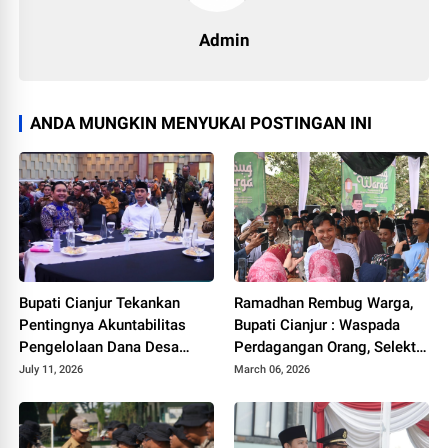
Admin
ANDA MUNGKIN MENYUKAI POSTINGAN INI
Bupati Cianjur Tekankan
Ramadhan Rembug Warga,
Pentingnya Akuntabilitas
Bupati Cianjur : Waspada
Pengelolaan Dana Desa
Perdagangan Orang, Selektif
dalam Sosialisasi BPK RI
Terima Tawaran Kerja
July 11, 2026
March 06, 2026