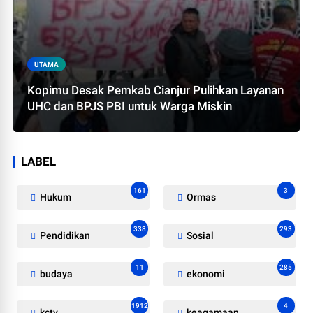
UTAMA
Kopimu Desak Pemkab Cianjur Pulihkan Layanan
UHC dan BPJS PBI untuk Warga Miskin
LABEL
161
3
Hukum
Ormas
338
293
Pendidikan
Sosial
11
285
budaya
ekonomi
1912
4
kctv
keagamaan