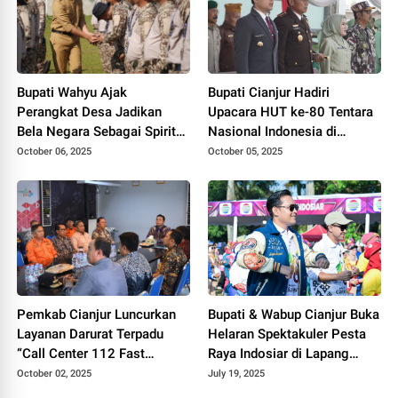
Bupati Wahyu Ajak
Bupati Cianjur Hadiri
Perangkat Desa Jadikan
Upacara HUT ke-80 Tentara
Bela Negara Sebagai Spirit
Nasional Indonesia di
Pengabdian
Makodim Cianjur
October 06, 2025
October 05, 2025
Pemkab Cianjur Luncurkan
Bupati & Wabup Cianjur Buka
Layanan Darurat Terpadu
Helaran Spektakuler Pesta
“Call Center 112 Fast
Raya Indosiar di Lapang
Respon”
Prawatasari
October 02, 2025
July 19, 2025