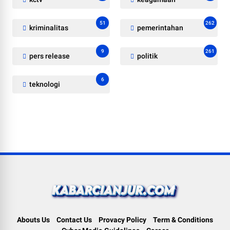
51
262
kriminalitas
pemerintahan
9
261
pers release
politik
6
teknologi
Abouts Us
Contact Us
Provacy Policy
Term & Conditions