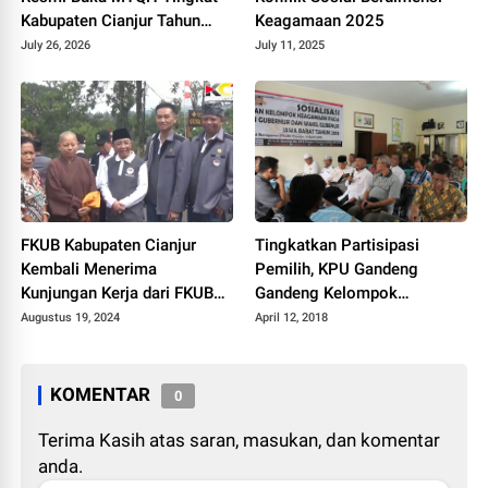
Kabupaten Cianjur Tahun
Keagamaan 2025
2026, Ratusan Peserta Siap
July 26, 2026
July 11, 2025
Berkompetisi
FKUB Kabupaten Cianjur
Tingkatkan Partisipasi
Kembali Menerima
Pemilih, KPU Gandeng
Kunjungan Kerja dari FKUB
Gandeng Kelompok
Provinsi Jawa Barat
Keagamaan
Augustus 19, 2024
April 12, 2018
KOMENTAR
0
Terima Kasih atas saran, masukan, dan komentar
anda.