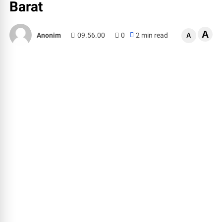
Barat
A
Anonim
09.56.00
0
2 min read
A