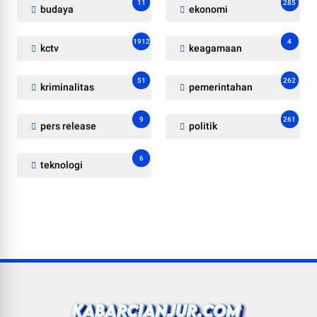
11
285
budaya
ekonomi
1912
4
kctv
keagamaan
51
262
kriminalitas
pemerintahan
9
261
pers release
politik
6
teknologi