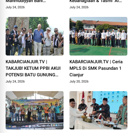
Mahmudiyyah Bani
Kebahagiaan & Tasmi’ Al
Suparman Assatinem
Qur’an Sambut Muharram
July 24, 2026
July 24, 2026
Campaka
1448 H
KABARCIANJUR.TV |
KABARCIANJUR.TV | Ceria
TAKJUB! KETUM PPBI AKUI
MPLS Di SMK Pasundan 1
POTENSI BATU GUNUNG
Cianjur
PADANG
July 24, 2026
July 20, 2026