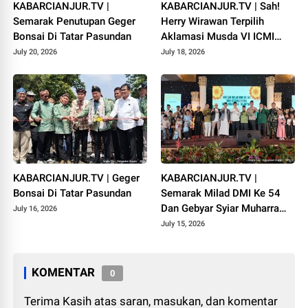
KABARCIANJUR.TV |
KABARCIANJUR.TV | Sah!
Semarak Penutupan Geger
Herry Wirawan Terpilih
Bonsai Di Tatar Pasundan
Aklamasi Musda VI ICMI
Orda Cianjur
July 20, 2026
July 18, 2026
KABARCIANJUR.TV | Geger
KABARCIANJUR.TV |
Bonsai Di Tatar Pasundan
Semarak Milad DMI Ke 54
Dan Gebyar Syiar Muharram
July 16, 2026
1448 H
July 15, 2026
KOMENTAR
0
Terima Kasih atas saran, masukan, dan komentar