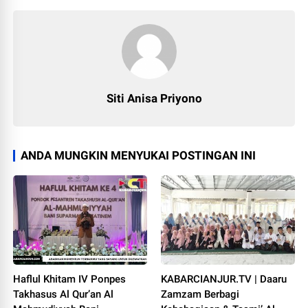
Siti Anisa Priyono
ANDA MUNGKIN MENYUKAI POSTINGAN INI
Haflul Khitam IV Ponpes
KABARCIANJUR.TV | Daaru
Takhasus Al Qur’an Al
Zamzam Berbagi