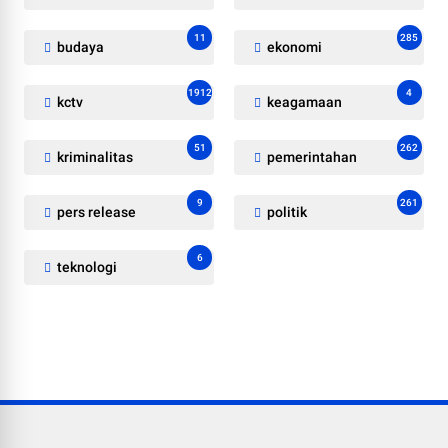
11
285
budaya
ekonomi
1912
4
kctv
keagamaan
51
262
kriminalitas
pemerintahan
9
261
pers release
politik
6
teknologi