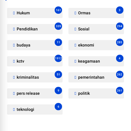
161
3
Hukum
Ormas
339
294
Pendidikan
Sosial
11
285
budaya
ekonomi
1912
4
kctv
keagamaan
51
262
kriminalitas
pemerintahan
9
261
pers release
politik
6
teknologi