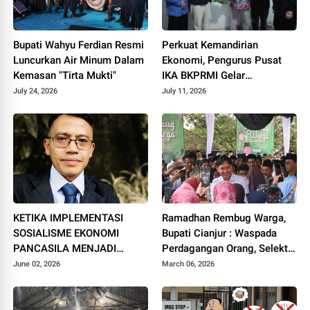
Bupati Wahyu Ferdian Resmi
Perkuat Kemandirian
Luncurkan Air Minum Dalam
Ekonomi, Pengurus Pusat
Kemasan "Tirta Mukti"
IKA BKPRMI Gelar
Sosialisasi Ketahanan
July 24, 2026
July 11, 2026
Pangan di Cianjur
KETIKA IMPLEMENTASI
Ramadhan Rembug Warga,
SOSIALISME EKONOMI
Bupati Cianjur : Waspada
PANCASILA MENJADI
Perdagangan Orang, Selektif
MODAL EKSISTENSI
Terima Tawaran Kerja
June 02, 2026
March 06, 2026
BANGSA DI ABAD 21:
(Penguatan Ekonomi Grass
Root Dalam Visi Presiden