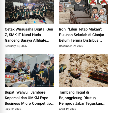
Prabowo Menghadapi
Tantangan Geopolitik Dunia)
Cetak Wirausaha Digital Gen
Ironi "Libur Tetap Makan":
Z, SMK IT Nurul Huda
Puluhan Sekolah di Cianjur
Gandeng Baraya Affiliate
Belum Terima Distribusi
Cianjur Bongkar Rahasia
MBG, Anggaran BGN Diduga
February 13, 2026
December 29, 2025
"Cuan"
Macet
Bupati Wahyu : Jambore
Tambang Ilegal di
Koperasi dan UMKM Expo
Bojongpicung Ditutup,
Business Micro Competition
Pemprov Jabar Tegaskan
(BMC) 2025 Jangan Sekedar
Komitmen Lindungi
July 02, 2025
April 19, 2025