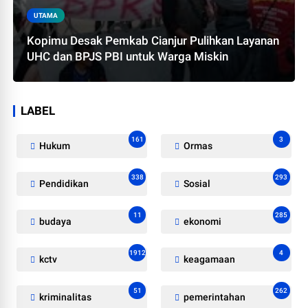
UTAMA
Kopimu Desak Pemkab Cianjur Pulihkan Layanan
UHC dan BPJS PBI untuk Warga Miskin
LABEL
161
3
Hukum
Ormas
338
293
Pendidikan
Sosial
11
285
budaya
ekonomi
1912
4
kctv
keagamaan
51
262
kriminalitas
pemerintahan