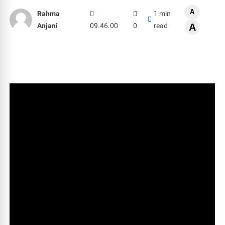
A
Rahma
1 min
Anjani
09.46.00
0
read
A