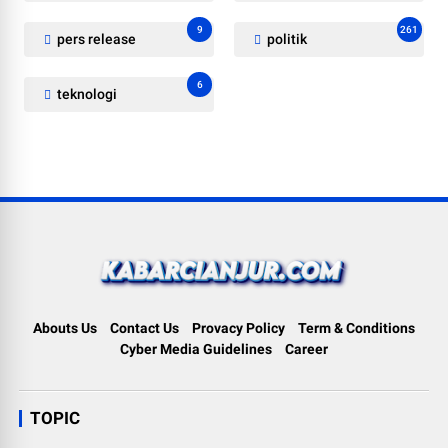
9
261
pers release
politik
6
teknologi
Abouts Us
Contact Us
Provacy Policy
Term & Conditions
Cyber Media Guidelines
Career
TOPIC