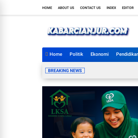
HOME
ABOUT US
CONTACT US
INDEX
EDITOR
Home
Politik
Ekonomi
Pendidika
BREAKING NEWS