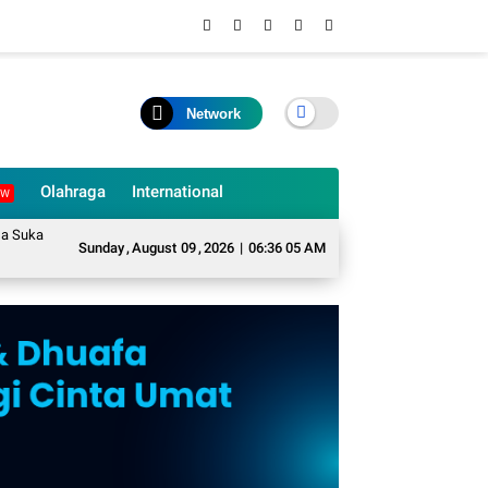
Network
Olahraga
International
EW
arame Mengubah Sampah Organik Menjadi Eco Enzyme yang Memiliki Berbagai 
Sunday
,
August
09
,
2026
|
06:36 05 AM