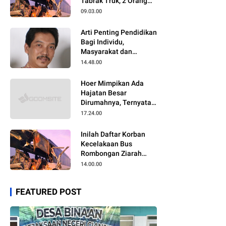
Tabrak Truk, 2 Orang
Meninggal Dunia
09.03.00
Arti Penting Pendidikan
Bagi Individu,
Masyarakat dan
Negara
14.48.00
Hoer Mimpikan Ada
Hajatan Besar
Dirumahnya, Ternyata
Anaknya Pulang Dalam
17.24.00
Kondisi Meninggal
Inilah Daftar Korban
Kecelakaan Bus
Rombongan Ziarah
Walisongo Pesantren
14.00.00
Al-ittihad
FEATURED POST