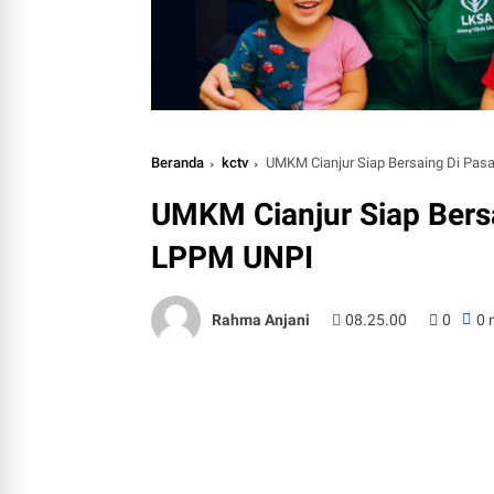
Beranda
kctv
UMKM Cianjur Siap Bersaing Di Pasar
UMKM Cianjur Siap Bersai
LPPM UNPI
Rahma Anjani
08.25.00
0
0 