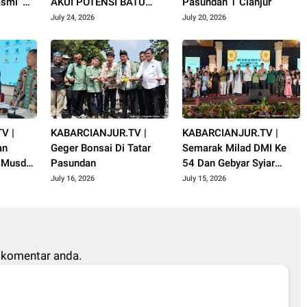
smi’ Al
AKUI POTENSI BATU
Pasundan 1 Cianjur
uharram
GUNUNG PADANG
July 24, 2026
July 20, 2026
V |
KABARCIANJUR.TV |
KABARCIANJUR.TV |
an
Geger Bonsai Di Tatar
Semarak Milad DMI Ke
i Musda
Pasundan
54 Dan Gebyar Syiar
jur
Muharram 1448 H
July 16, 2026
July 15, 2026
 komentar anda.