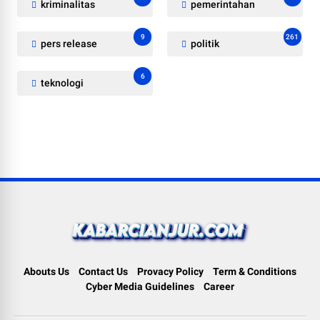
kriminalitas
pemerintahan
9
261
pers release
politik
6
teknologi
Abouts Us
Contact Us
Provacy Policy
Term & Conditions
Cyber Media Guidelines
Career