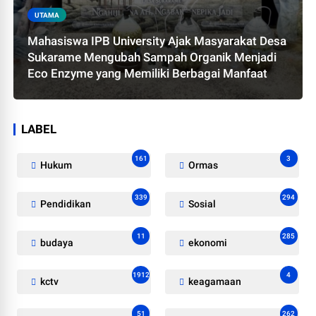
UTAMA
Mahasiswa IPB University Ajak Masyarakat Desa
Sukarame Mengubah Sampah Organik Menjadi
Eco Enzyme yang Memiliki Berbagai Manfaat
LABEL
161
3
Hukum
Ormas
339
294
Pendidikan
Sosial
11
285
budaya
ekonomi
1912
4
kctv
keagamaan
51
262