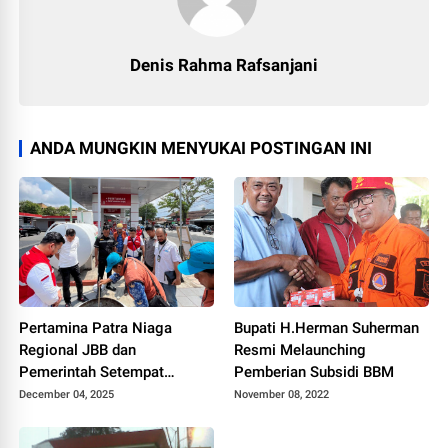
Denis Rahma Rafsanjani
ANDA MUNGKIN MENYUKAI POSTINGAN INI
Pertamina Patra Niaga
Bupati H.Herman Suherman
Regional JBB dan
Resmi Melaunching
Pemerintah Setempat
Pemberian Subsidi BBM
Pastikan SPBU di
December 04, 2025
November 08, 2022
Tasikmalaya Siap Layani
Masyarakat dengan BBM