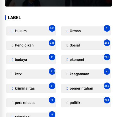
LABEL
161
3
Hukum
Ormas
338
293
Pendidikan
Sosial
11
285
budaya
ekonomi
1912
4
kctv
keagamaan
51
262
kriminalitas
pemerintahan
9
261
pers release
politik
6
teknologi