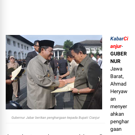
Kabar
Ci
anjur
-
GUBER
NUR
Jawa
Barat,
Ahmad
Heryaw
an
menyer
ahkan
Gubernur Jabar berikan penghargaan kepada Bupati Cianjur
penghar
gaan