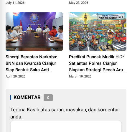
Sosialisasi Ketahanan
Kreator Konten Edukatif
July 11, 2026
May 23, 2026
Pangan di Cianjur
Sinergi Berantas Narkoba:
Prediksi Puncak Mudik H-2:
BNN dan Kwarcab Cianjur
Satlantas Polres Cianjur
Siap Bentuk Saka Anti
Siapkan Strategi Pecah Arus
Narkotika
ke Jalur Alternatif
April 29, 2026
March 19, 2026
KOMENTAR
0
Terima Kasih atas saran, masukan, dan komentar
anda.