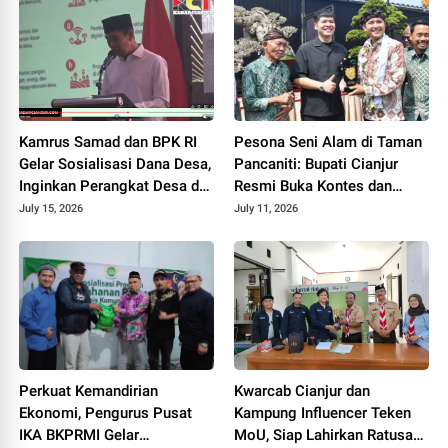
Kamrus Samad dan BPK RI
Pesona Seni Alam di Taman
Gelar Sosialisasi Dana Desa,
Pancaniti: Bupati Cianjur
Inginkan Perangkat Desa di
Resmi Buka Kontes dan
Cianjur Tidur Nyenyak Tanpa
Pameran Bonsai dan Suiseki
July 15, 2026
July 11, 2026
Terjerat Hukum
Bupati Cup
Perkuat Kemandirian
Kwarcab Cianjur dan
Ekonomi, Pengurus Pusat
Kampung Influencer Teken
IKA BKPRMI Gelar
MoU, Siap Lahirkan Ratusan