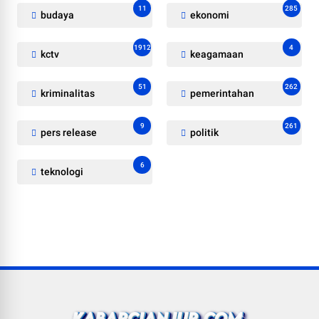
11
285
budaya
ekonomi
1912
4
kctv
keagamaan
51
262
kriminalitas
pemerintahan
9
261
pers release
politik
6
teknologi