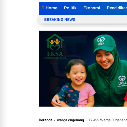
Home
Politik
Ekonomi
Pendidika
BREAKING NEWS
Beranda
warga cugenang
17.499 Warga Cugenang