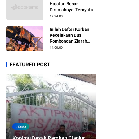
Hajatan Besar
Dirumahnya, Ternyata
Anaknya Pulang Dalam
17.24.00
Kondisi Meninggal
Inilah Daftar Korban
Kecelakaan Bus
Rombongan Ziarah
Walisongo Pesantren
14.00.00
Al-ittihad
FEATURED POST
UTAMA
Kopimu Desak Pemkab Cianjur