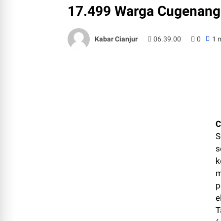
17.499 Warga Cugenang
Kabar Cianjur
06.39.00
0
1 
C
S
s
k
m
p
e
T