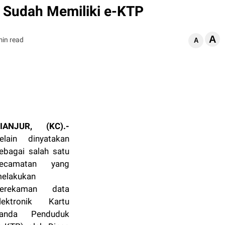
 Sudah Memiliki e-KTP
A
min read
A
IANJUR, (KC).-
elain dinyatakan
ebagai salah satu
ecamatan yang
elakukan
erekaman data
lektronik Kartu
anda Penduduk