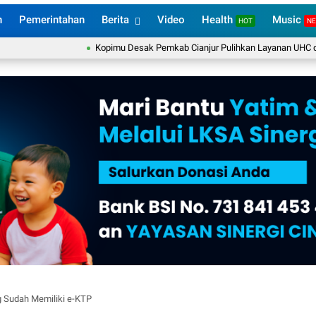
n
Pemerintahan
Berita
Video
Health
Music
HOT
N
Kopimu Desak Pemkab Cianjur Pulihkan Layanan UHC dan BPJS 
 Sudah Memiliki e-KTP