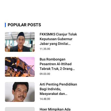
POPULAR POSTS
FKKSMKS Cianjur Tolak
Keputusan Gubernur
Jabar yang Dinilai
Merugikan Sekolah
11.35.00
Swasta
Bus Rombongan
Pesantren Al-Ittihad
Tabrak Truk, 2 Orang
Meninggal Dunia
09.03.00
Arti Penting Pendidikan
Bagi Individu,
Masyarakat dan
Negara
14.48.00
Hoer Mimpikan Ada