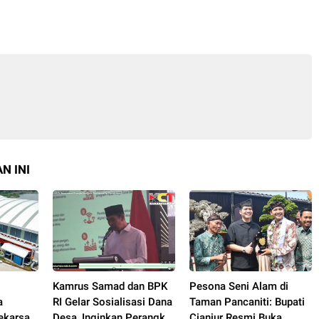
N INI
Kamrus Samad dan BPK
Pesona Seni Alam di
a
RI Gelar Sosialisasi Dana
Taman Pancaniti: Bupati
karsari
Desa, Inginkan Perangkat
Cianjur Resmi Buka