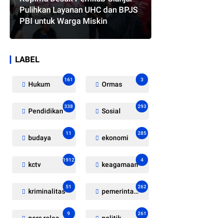
Pulihkan Layanan UHC dan BPJS
PBI untuk Warga Miskin
LABEL
161
3
Hukum
Ormas
338
293
Pendidikan
Sosial
11
285
budaya
ekonomi
1912
4
kctv
keagamaan
51
262
kriminalitas
pemerintahan
9
261
pers release
politik