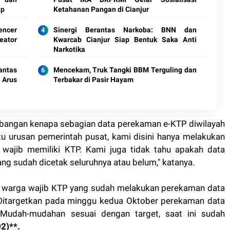
up
Ketahanan Pangan di Cianjur
encer
Sinergi Berantas Narkoba: BNN dan
eator
Kwarcab Cianjur Siap Bentuk Saka Anti
Narkotika
antas
Mencekam, Truk Tangki BBM Terguling dan
 Arus
Terbakar di Pasir Hayam
mbangan kenapa sebagian data perekaman e-KTP diwilayah
u urusan pemerintah pusat, kami disini hanya melakukan
ajib memiliki KTP. Kami juga tidak tahu apakah data
g sudah dicetak seluruhnya atau belum," katanya.
29 warga wajib KTP yang sudah melakukan perekaman data
Ditargetkan pada minggu kedua Oktober perekaman data
Mudah-mudahan sesuai dengan target, saat ini sudah
2)**.