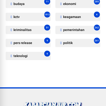
11
285
budaya
ekonomi
1912
4
kctv
keagamaan
51
262
kriminalitas
pemerintahan
9
261
pers release
politik
6
teknologi