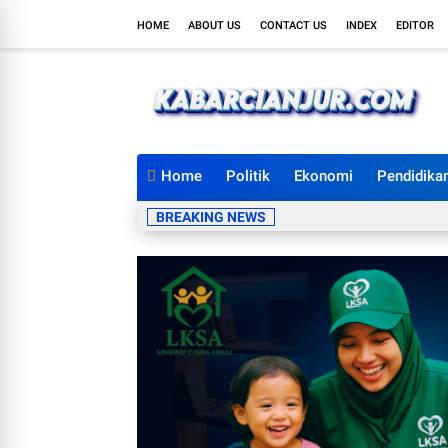
HOME
ABOUT US
CONTACT US
INDEX
EDITOR
Home
Politik
Ekonomi
Pendidika
BREAKING NEWS