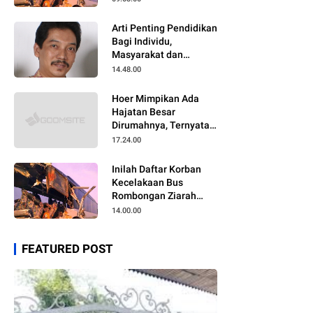
Arti Penting Pendidikan
Bagi Individu,
Masyarakat dan
Negara
14.48.00
Hoer Mimpikan Ada
Hajatan Besar
Dirumahnya, Ternyata
Anaknya Pulang Dalam
17.24.00
Kondisi Meninggal
Inilah Daftar Korban
Kecelakaan Bus
Rombongan Ziarah
Walisongo Pesantren
14.00.00
Al-ittihad
FEATURED POST