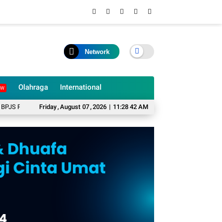
Network
Olahraga
International
EW
untuk Warga Miskin
Friday
,
August
BKPSDM Cianjur Pastikan Belum Ada Rotasi dan Mutasi
07
,
2026
|
11:28 43 AM