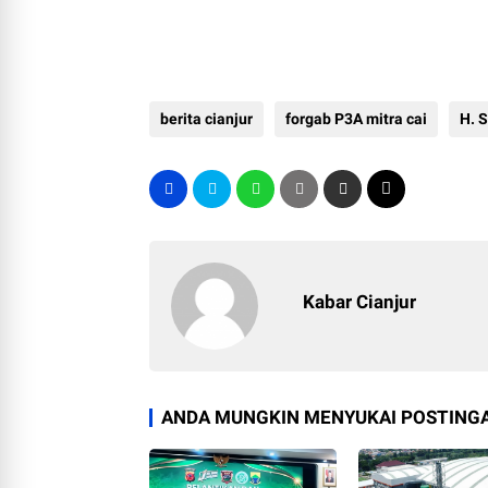
berita cianjur
forgab P3A mitra cai
H. 
Kabar Cianjur
ANDA MUNGKIN MENYUKAI POSTINGA