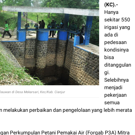
(KC).-
Hanya
sekitar 550
irigasi yang
ada di
pedesaan
kondisinya
bisa
ditanggulan
gi.
Selebihnya
menjadi
si Dauwan di Desa Mekarsari, Kec/Kab. Cianjur
pekerjaan
semua
n melakukan perbaikan dan pengelolaan yang lebih merata
gan Perkumpulan Petani Pemakai Air (Forgab P3A) Mitra