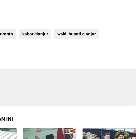
Suranto
kabar cianjur
wakil bupati cianjur
N INI