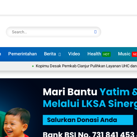
n
Pemerintahan
Berita
Video
Health
Music
HOT
N
Kopimu Desak Pemkab Cianjur Pulihkan Layanan UHC dan BPJS PBI 