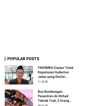
POPULAR POSTS
FKKSMKS Cianjur Tolak
Keputusan Gubernur
Jabar yang Dinilai
Merugikan Sekolah
11.35.00
Swasta
Bus Rombongan
Pesantren Al-Ittihad
Tabrak Truk, 2 Orang
Meninggal Dunia
09.03.00