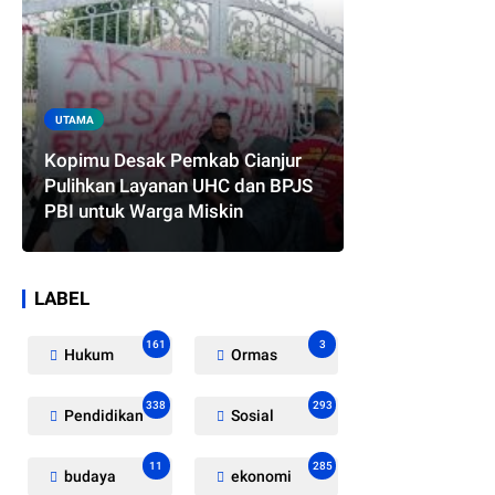
UTAMA
Kopimu Desak Pemkab Cianjur
Pulihkan Layanan UHC dan BPJS
PBI untuk Warga Miskin
LABEL
161
3
Hukum
Ormas
338
293
Pendidikan
Sosial
11
285
budaya
ekonomi