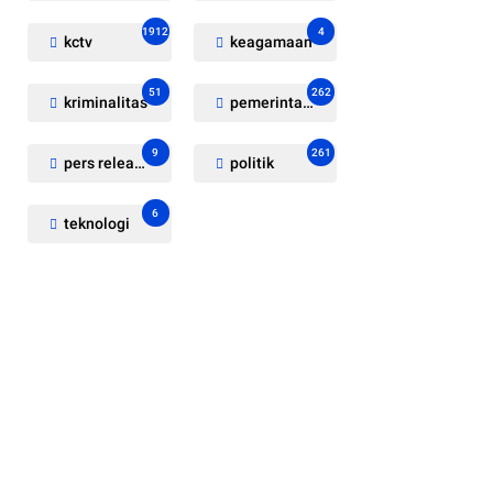
1912
4
kctv
keagamaan
51
262
kriminalitas
pemerintahan
9
261
pers release
politik
6
teknologi