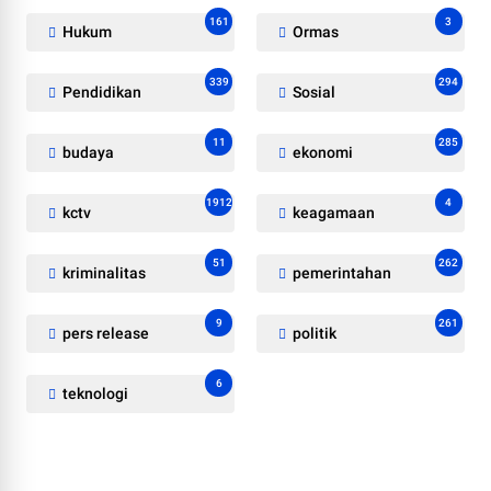
161
3
Hukum
Ormas
339
294
Pendidikan
Sosial
11
285
budaya
ekonomi
1912
4
kctv
keagamaan
51
262
kriminalitas
pemerintahan
9
261
pers release
politik
6
teknologi