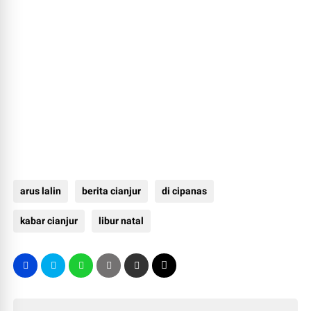
arus lalin
berita cianjur
di cipanas
kabar cianjur
libur natal