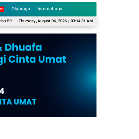
Olahraga
International
EW
 PBI untuk Warga Miskin
Thursday
,
August
BKPSDM Cianjur Pastikan Belum Ada Rotasi dan Mu
06
,
2026
|
03:14 33 AM