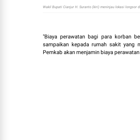
Wakil Bupati Cianjur H. Suranto (kiri) meninjau lokasi longsor 
"Biaya perawatan bagi para korban be
sampaikan kepada rumah sakit yang me
Pemkab akan menjamin biaya perawatan d