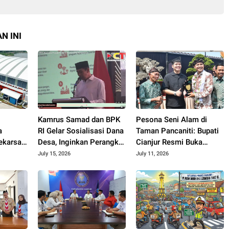
N INI
Kamrus Samad dan BPK
Pesona Seni Alam di
a
RI Gelar Sosialisasi Dana
Taman Pancaniti: Bupati
karsari
Desa, Inginkan Perangkat
Cianjur Resmi Buka
Desa di Cianjur Tidur
Kontes dan Pameran
July 15, 2026
July 11, 2026
Nyenyak Tanpa Terjerat
Bonsai dan Suiseki
Hukum
Bupati Cup