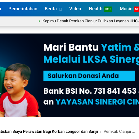
n
Pemerintahan
Berita
Video
Health
Music
HOT
N
Kopimu Desak Pemkab Cianjur Pulihkan Layanan UHC dan BPJS
tiskan Biaya Perawatan Bagi Korban Longsor dan Banjir
Pemkab Cianjur Berikan Santunan dan Geratiskan Biaya Perawatan Bagi Korban Longsor Dan Banjir