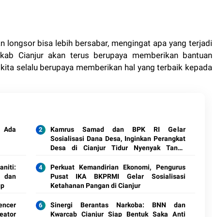
n longsor bisa lebih bersabar, mengingat apa yang terjadi
kab Cianjur akan terus berupaya memberikan bantuan
kita selalu berupaya memberikan hal yang terbaik kepada
 Ada
Kamrus Samad dan BPK RI Gelar
Sosialisasi Dana Desa, Inginkan Perangkat
Desa di Cianjur Tidur Nyenyak Tanpa
Terjerat Hukum
niti:
Perkuat Kemandirian Ekonomi, Pengurus
s dan
Pusat IKA BKPRMI Gelar Sosialisasi
up
Ketahanan Pangan di Cianjur
encer
Sinergi Berantas Narkoba: BNN dan
eator
Kwarcab Cianjur Siap Bentuk Saka Anti