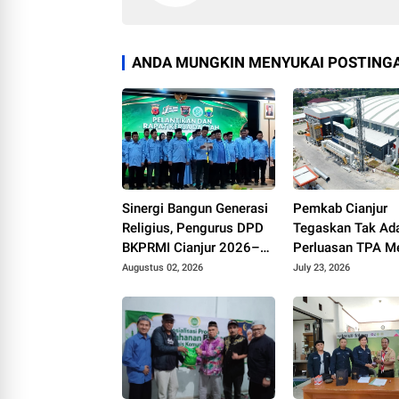
ANDA MUNGKIN MENYUKAI POSTINGA
Sinergi Bangun Generasi
Pemkab Cianjur
Religius, Pengurus DPD
Tegaskan Tak Ad
BKPRMI Cianjur 2026–
Perluasan TPA Me
2031 Resmi Dilantik di
pada 2026
Augustus 02, 2026
July 23, 2026
Mapolres