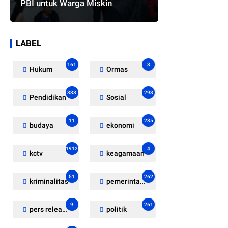
PBI untuk Warga Miskin
LABEL
161
3
Hukum
Ormas
338
293
Pendidikan
Sosial
11
285
budaya
ekonomi
1912
4
kctv
keagamaan
51
262
kriminalitas
pemerintahan
9
261
pers release
politik