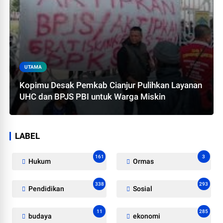
UTAMA
Kopimu Desak Pemkab Cianjur Pulihkan Layanan
UHC dan BPJS PBI untuk Warga Miskin
LABEL
161
3
Hukum
Ormas
338
293
Pendidikan
Sosial
11
285
budaya
ekonomi