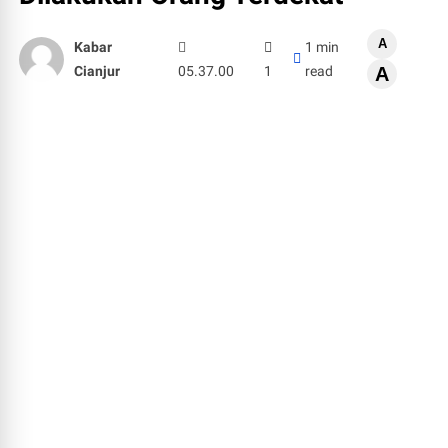
A
Kabar
1 min
Cianjur
05.37.00
1
read
A