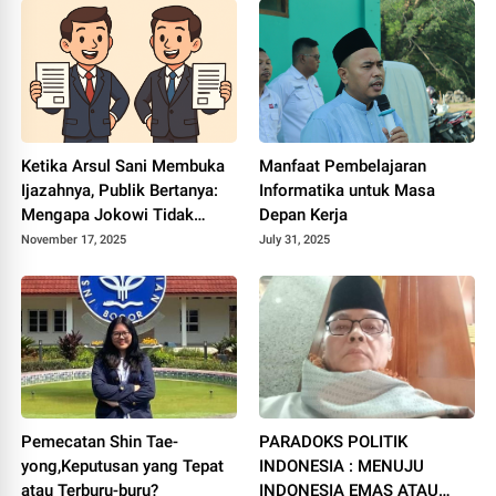
Ketika Arsul Sani Membuka
Manfaat Pembelajaran
Ijazahnya, Publik Bertanya:
Informatika untuk Masa
Mengapa Jokowi Tidak
Depan Kerja
Melakukan Hal yang Sama?
November 17, 2025
July 31, 2025
Pemecatan Shin Tae-
PARADOKS POLITIK
yong,Keputusan yang Tepat
INDONESIA : MENUJU
atau Terburu-buru?
INDONESIA EMAS ATAU