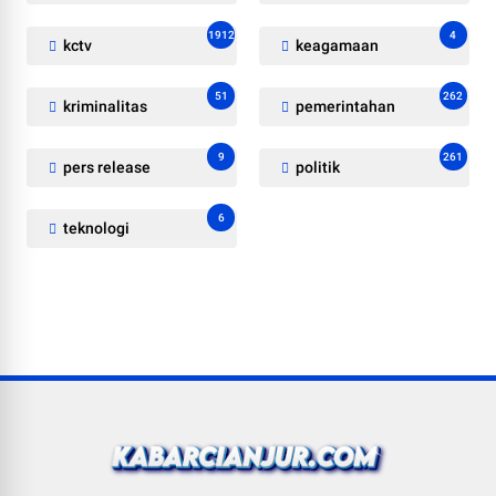
1912
4
kctv
keagamaan
51
262
kriminalitas
pemerintahan
9
261
pers release
politik
6
teknologi