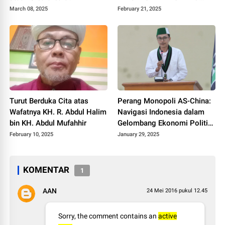
GELAP?
March 08, 2025
February 21, 2025
Turut Berduka Cita atas
Perang Monopoli AS-China:
Wafatnya KH. R. Abdul Halim
Navigasi Indonesia dalam
bin KH. Abdul Mufahhir
Gelombang Ekonomi Politik
Global
February 10, 2025
January 29, 2025
KOMENTAR
1
AAN
24 Mei 2016 pukul 12.45
Sorry, the comment contains an
active