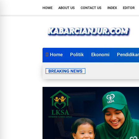
HOME
ABOUT US
CONTACT US
INDEX
EDITOR
Home
Politik
Ekonomi
Pendidika
BREAKING NEWS