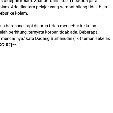
is didepan kolam. Saat berbaris itulah tiba-tiba para
olam. Ada diantara pelajar yang sempat bilang tidak bisa
ebur ke kolam.
isa berenang, tapi disuruh tetap mencebur ke kolam.
elah berhitung, ternyata korban tidak ada. Beberapa
 mencarinya," kata Dadang Burhanudin (16) teman sekelas
KC-02]**.