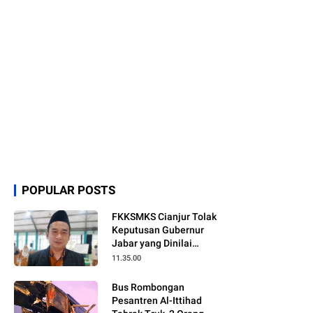
POPULAR POSTS
FKKSMKS Cianjur Tolak
Keputusan Gubernur
Jabar yang Dinilai
Merugikan Sekolah
11.35.00
Swasta
Bus Rombongan
Pesantren Al-Ittihad