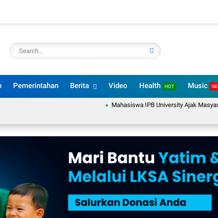
n
Pemerintahan
Berita
Video
Health
Music
HOT
N
Mahasiswa IPB University Ajak Masyarakat Des