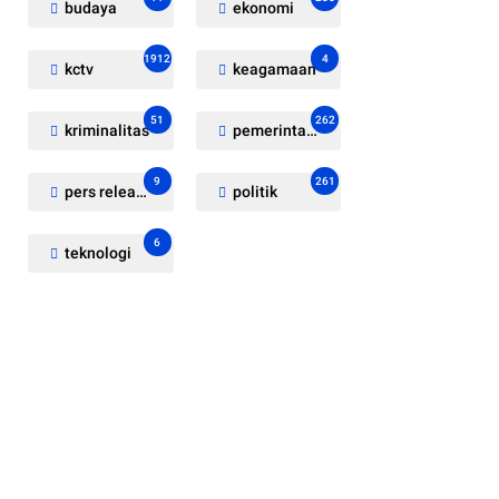
budaya
ekonomi
1912
4
kctv
keagamaan
51
262
kriminalitas
pemerintahan
9
261
pers release
politik
6
teknologi