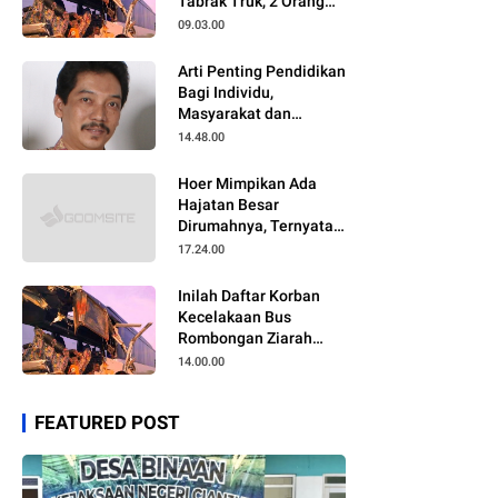
Tabrak Truk, 2 Orang
Meninggal Dunia
09.03.00
Arti Penting Pendidikan
Bagi Individu,
Masyarakat dan
Negara
14.48.00
Hoer Mimpikan Ada
Hajatan Besar
Dirumahnya, Ternyata
Anaknya Pulang Dalam
17.24.00
Kondisi Meninggal
Inilah Daftar Korban
Kecelakaan Bus
Rombongan Ziarah
Walisongo Pesantren
14.00.00
Al-ittihad
FEATURED POST