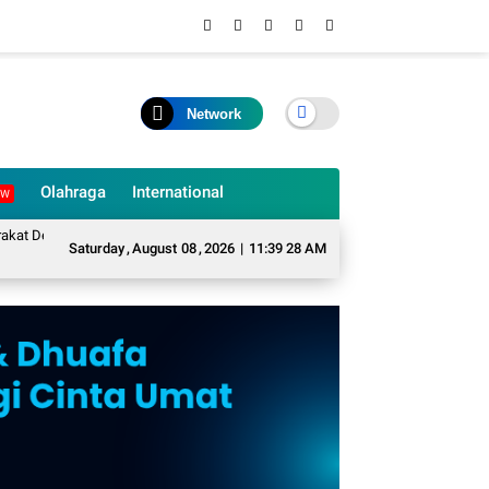
Network
Olahraga
International
EW
a Sukarame Mengubah Sampah Organik Menjadi Eco Enzyme yang Memiliki Ber
Saturday
,
August
08
,
2026
|
11:39 29 AM