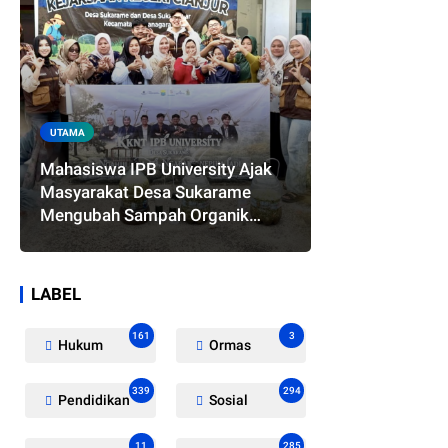
UTAMA
Mahasiswa IPB University Ajak
Masyarakat Desa Sukarame
Mengubah Sampah Organik
Menjadi Eco Enzyme yang
Memiliki Berbagai Manfaat
LABEL
161
3
Hukum
Ormas
339
294
Pendidikan
Sosial
11
285