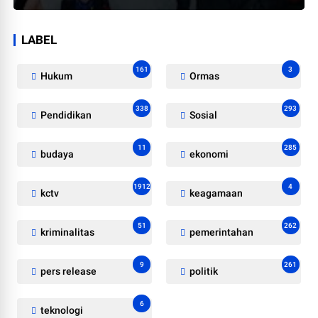
LABEL
161
3
Hukum
Ormas
338
293
Pendidikan
Sosial
11
285
budaya
ekonomi
1912
4
kctv
keagamaan
51
262
kriminalitas
pemerintahan
9
261
pers release
politik
6
teknologi