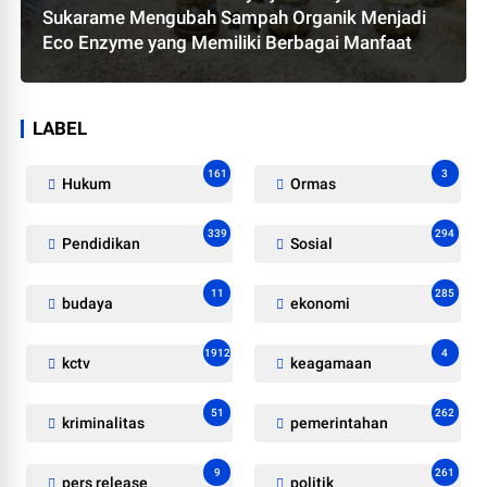
Sukarame Mengubah Sampah Organik Menjadi
Eco Enzyme yang Memiliki Berbagai Manfaat
LABEL
161
3
Hukum
Ormas
339
294
Pendidikan
Sosial
11
285
budaya
ekonomi
1912
4
kctv
keagamaan
51
262
kriminalitas
pemerintahan
9
261
pers release
politik