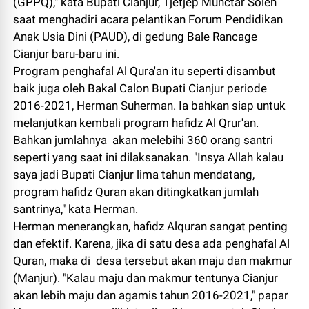
(GPPQ)," kata Bupati Cianjur, Tjetjep Muhctar Soleh
saat menghadiri acara pelantikan Forum Pendidikan
Anak Usia Dini (PAUD), di gedung Bale Rancage
Cianjur baru-baru ini.
Program penghafal Al Qura'an itu seperti disambut
baik juga oleh Bakal Calon Bupati Cianjur periode
2016-2021, Herman Suherman. Ia bahkan siap untuk
melanjutkan kembali program hafidz Al Qrur'an.
Bahkan jumlahnya akan melebihi 360 orang santri
seperti yang saat ini dilaksanakan. "Insya Allah kalau
saya jadi Bupati Cianjur lima tahun mendatang,
program hafidz Quran akan ditingkatkan jumlah
santrinya," kata Herman.
Herman menerangkan, hafidz Alquran sangat penting
dan efektif. Karena, jika di satu desa ada penghafal Al
Quran, maka di desa tersebut akan maju dan makmur
(Manjur). "Kalau maju dan makmur tentunya Cianjur
akan lebih maju dan agamis tahun 2016-2021," papar