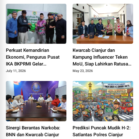
Terjerat Hukum
Bupati Cup
Perkuat Kemandirian
Kwarcab Cianjur dan
Ekonomi, Pengurus Pusat
Kampung Influencer Teken
IKA BKPRMI Gelar
MoU, Siap Lahirkan Ratusan
Sosialisasi Ketahanan
Kreator Konten Edukatif
July 11, 2026
May 23, 2026
Pangan di Cianjur
Sinergi Berantas Narkoba:
Prediksi Puncak Mudik H-2:
BNN dan Kwarcab Cianjur
Satlantas Polres Cianjur