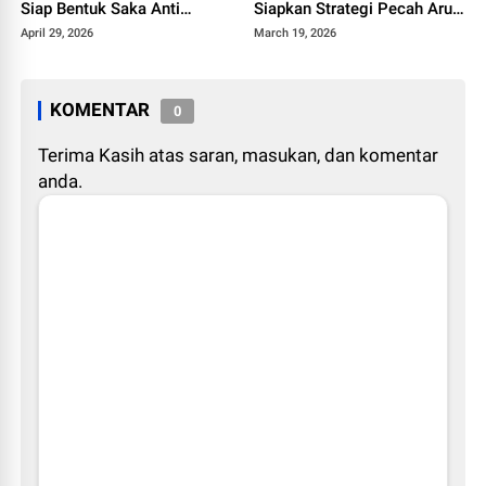
Siap Bentuk Saka Anti
Siapkan Strategi Pecah Arus
Narkotika
ke Jalur Alternatif
April 29, 2026
March 19, 2026
KOMENTAR
0
Terima Kasih atas saran, masukan, dan komentar
anda.