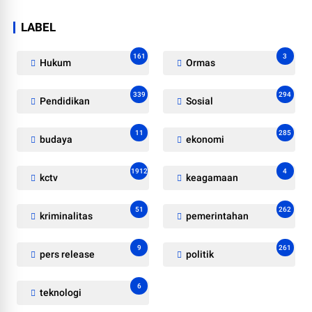
LABEL
161
3
Hukum
Ormas
339
294
Pendidikan
Sosial
11
285
budaya
ekonomi
1912
4
kctv
keagamaan
51
262
kriminalitas
pemerintahan
9
261
pers release
politik
6
teknologi