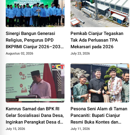
Sinergi Bangun Generasi
Pemkab Cianjur Tegaskan
Religius, Pengurus DPD
Tak Ada Perluasan TPA
BKPRMI Cianjur 2026–2031
Mekarsari pada 2026
Resmi Dilantik di Mapolres
Augustus 02, 2026
July 23, 2026
Kamrus Samad dan BPK RI
Pesona Seni Alam di Taman
Gelar Sosialisasi Dana Desa,
Pancaniti: Bupati Cianjur
Inginkan Perangkat Desa di
Resmi Buka Kontes dan
Cianjur Tidur Nyenyak Tanpa
Pameran Bonsai dan Suiseki
July 15, 2026
July 11, 2026