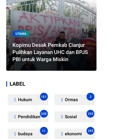
UTAMA
Kopimu Desak Pemkab Cianjur
Pulihkan Layanan UHC dan BPJS
PBI untuk Warga Miskin
LABEL
161
3
Hukum
Ormas
338
293
Pendidikan
Sosial
11
285
budaya
ekonomi