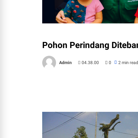
Pohon Perindang Diteba
Admin
04.38.00
0
2 min rea