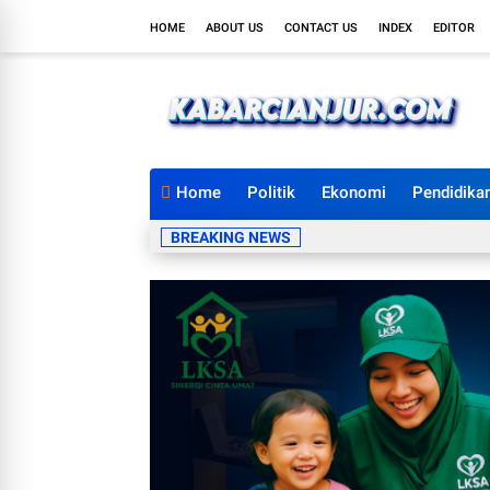
HOME
ABOUT US
CONTACT US
INDEX
EDITOR
Home
Politik
Ekonomi
Pendidika
BREAKING NEWS