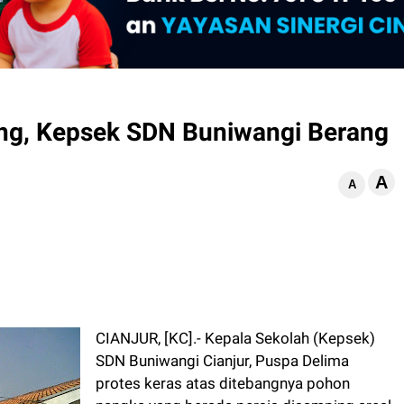
ng, Kepsek SDN Buniwangi Berang
A
d
A
CIANJUR, [KC].- Kepala Sekolah (Kepsek)
SDN Buniwangi Cianjur, Puspa Delima
protes keras atas ditebangnya pohon