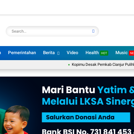
n
Pemerintahan
Berita
Video
Health
Music
HOT
N
Kopimu Desak Pemkab Cianjur Pulihkan Laya