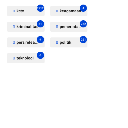
1912
4
kctv
keagamaan
51
262
kriminalitas
pemerintahan
9
261
pers release
politik
6
teknologi