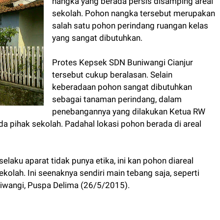
nangka yang berada persis disamping areal
sekolah. Pohon nangka tersebut merupakan
salah satu pohon perindang ruangan kelas
yang sangat dibutuhkan.
Protes Kepsek SDN Buniwangi Cianjur
tersebut cukup beralasan. Selain
keberadaan pohon sangat dibutuhkan
sebagai tanaman perindang, dalam
penebangannya yang dilakukan Ketua RW
a pihak sekolah. Padahal lokasi pohon berada di areal
laku aparat tidak punya etika, ini kan pohon diareal
ekolah. Ini seenaknya sendiri main tebang saja, seperti
niwangi, Puspa Delima (26/5/2015).