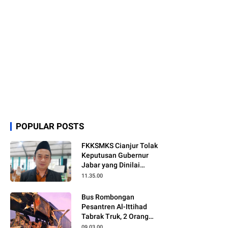
POPULAR POSTS
FKKSMKS Cianjur Tolak
Keputusan Gubernur
Jabar yang Dinilai
Merugikan Sekolah
11.35.00
Swasta
Bus Rombongan
Pesantren Al-Ittihad
Tabrak Truk, 2 Orang
Meninggal Dunia
09.03.00