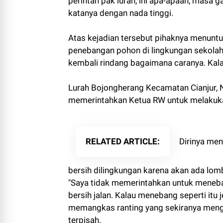
perintah pak lurah, ini apa-apaan, masa g
katanya dengan nada tinggi.
Atas kejadian tersebut pihaknya menunt
penebangan pohon di lingkungan sekolahny
kembali rindang bagaimana caranya. Kala
Lurah Bojongherang Kecamatan Cianjur, N
memerintahkan Ketua RW untuk melakuka
RELATED ARTICLE
Dirinya men
bersih dilingkungan karena akan ada lomb
"Saya tidak memerintahkan untuk meneban
bersih jalan. Kalau menebang seperti itu 
memangkas ranting yang sekiranya mengg
terpisah.