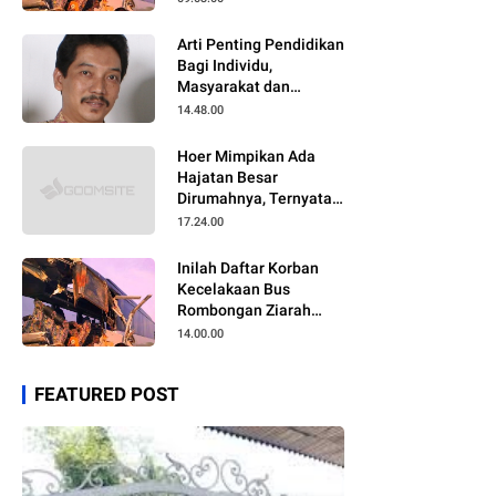
Arti Penting Pendidikan
Bagi Individu,
Masyarakat dan
Negara
14.48.00
Hoer Mimpikan Ada
Hajatan Besar
Dirumahnya, Ternyata
Anaknya Pulang Dalam
17.24.00
Kondisi Meninggal
Inilah Daftar Korban
Kecelakaan Bus
Rombongan Ziarah
Walisongo Pesantren
14.00.00
Al-ittihad
FEATURED POST